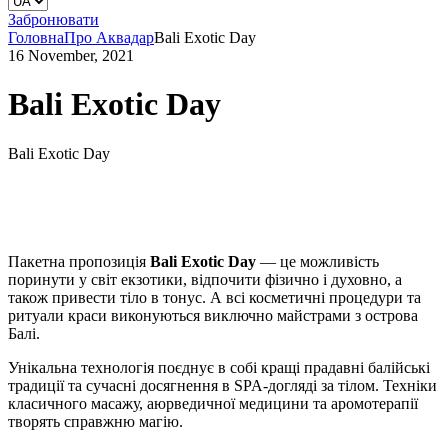
Забронювати
Головна
Про Аквадар
Bali Exotic Day
16 November, 2021
Bali Exotic Day
Bali Exotic Day
Пакетна пропозиція
Bali
Exotic
Day
— це можливість
поринути у світ екзотики, відпочити фізично і духовно, а
також привести тіло в тонус. А всі косметичні процедури та
ритуали краси виконуються виключно майстрами з острова
Балі.
Унікальна технологія поєднує в собі кращі прадавні балійські
традиції та сучасні досягнення в SPA-догляді за тілом. Техніки
класичного масажу, аюрведичної медицини та аромотерапії
творять справжню магію.