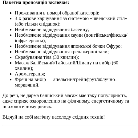
Пакетна пропозиція включає:
Проживання в номері обраної категорії;
3-х разове харчування за системою «шведський стіл»
(або тільки сніданок);
Необмежене відвідування басейну;
Необмежене відвідування сауни (понтійська/фінська/
інфрачервона);
Необмежене відвідування японської бочки Офуро;
Необмежене відвідування тренажерної зали;
Скрабування тіла (30 хвилин);
Масаж Балійський/Тайський/Шиацу на вибір (60
хвилин);
Ароматерапія;
Фреш на вибір — апельсин/грейпфрут/яблучно-
морквяний.
До речі, не дарма балійський масаж має таку популярність,
адже сприяє оздоровленню на фізичному, енергетичному та
психологічному рівнях.
Відчуй на собі магічну насолоду східних технік!