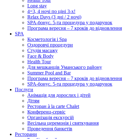
Health Tour
Long stay
4=3, 4 ночі по ціні 3-х!
Relax Days (3 дні / 2 ночі)
SPA-бонус. 5-та процедура у подарунок
Програма вересня – 7 кроків до відновлення
SPA
Косметологія і Spa
Оздоровчі процедури
Студія масажу
Face & Body
Health Tour
Для мешканців Уманського району
Summer Pool and Bar
Програма вересня – 7 кроків до відновлення
SPA-бонус. 5-та процедура у подарунок
Послуги
Анімація для дорослих і дітей
Дітям
Ресторан à la carte Chalet
Конференц-сервіс
Організація екскурсій
Весільна церемонія і святкування
Проведення банкетів
Ресторани