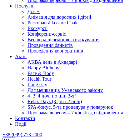
Програма вересня – 7 кроків до відновлення
Послуги
Дітям
Анімація для дорослих і дітей
Ресторан à la carte Chalet
Екскурсії
Конференц-сервіс
Весільна церемонія і святкування
Проведення банкетів
Проведення корпоративів
Акції
АКВА день в Аквадарі
Happy Birthday
Face & Body
Health Tour
Long stay
Для мешканців Уманського району
4=3, 4 ночі по ціні 3-х!
Relax Days (3 дні / 2 ночі)
SPA-бонус. 5-та процедура у подарунок
Програма вересня – 7 кроків до відновлення
Контакти
Події
+38 (099) 753 2000