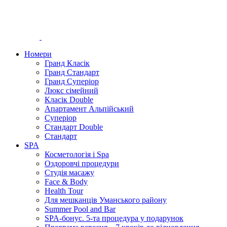
Номери
Гранд Класік
Гранд Стандарт
Гранд Суперіор
Люкс сімейний
Класік Double
Апартамент Альпійський
Суперіор
Стандарт Double
Стандарт
SPA
Косметологія і Spa
Оздоровчі процедури
Студія масажу
Face & Body
Health Tour
Для мешканців Уманського району
Summer Pool and Bar
SPA-бонус. 5-та процедура у подарунок