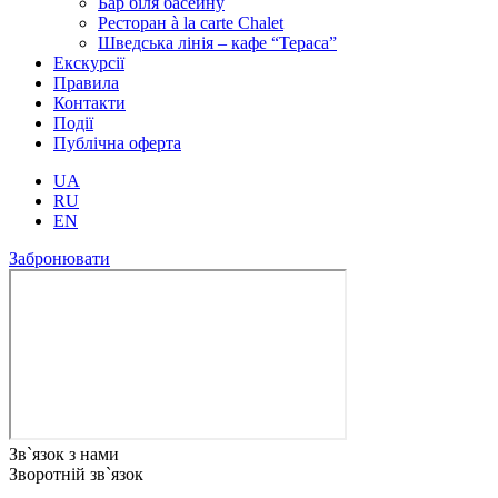
Бар біля басейну
Ресторан à la carte Chalet
Шведська лінія – кафе “Тераса”
Екскурсії
Правила
Контакти
Події
Публічна оферта
UA
RU
EN
Забронювати
Зв`язок з нами
Зворотній зв`язок