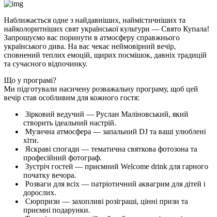
Наближається одне з найдавніших, наймістичніших та
найколоритніших свят української культури — Свято Купала!
Запрошуємо вас поринути в атмосферу справжнього
українського дива. На вас чекає неймовірний вечір,
сповнений теплих емоцій, щирих посмішок, давніх традицій
та сучасного відпочинку.
Що у програмі?
Ми підготували насичену розважальну програму, щоб цей
вечір став особливим для кожного гостя:
Зірковий ведучий — Руслан Маліновський, який
створить ідеальний настрій.
Музична атмосфера — запальний DJ та ваші улюблені
хіти.
Яскраві спогади — тематична святкова фотозона та
професійний фотограф.
Зустріч гостей — приємний Welcome drink для гарного
початку вечора.
Розваги для всіх — патріотичний аквагрим для дітей і
дорослих.
Сюрпризи — захопливі розіграші, цінні призи та
приємні подарунки.