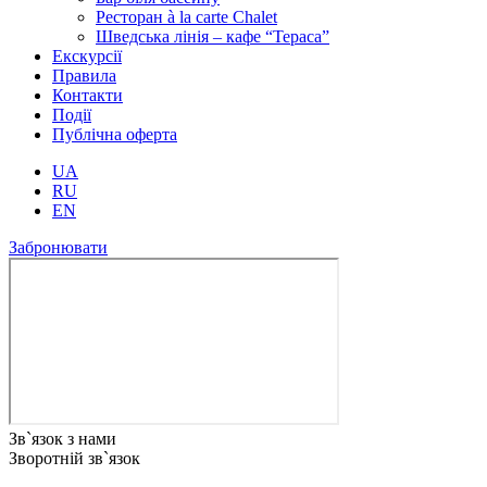
Ресторан à la carte Chalet
Шведська лінія – кафе “Тераса”
Екскурсії
Правила
Контакти
Події
Публічна оферта
UA
RU
EN
Забронювати
Зв`язок з нами
Зворотній зв`язок