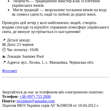
Творчість — традиційний майстер-клас із плетіння
українських вінків.
Магія традицій — зворушливе пускання вінків на воду
як символ єдності, надії та любові до рідної землі.
Проведіть цей вечір у колі найближчих людей, створіть
яскраві спогади та відчуйте справжню атмосферу українського
свята, де минуле зустрічається із сьогоденням!
📌 Деталі заходу:
📅 Дата: 23 червня
🕖 Час початку: 19:00
🏊 Локація: Summer Pool
📍 Адреса: вул. Лісова, 1, с. Маньківка, Черкаська обл.
Фотозвіт
Звертайтеся до нас за телефоном або електронною поштою:
Телефон:
+38 (097) 753 2000
Пошта:
reception@aquadar.com
Ліцензія МОЗ України серія АГ №598558 от 19.04.2012 г.