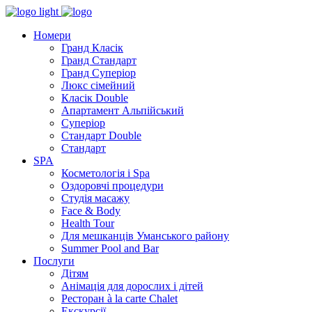
Номери
Гранд Класік
Гранд Стандарт
Гранд Суперіор
Люкс сімейний
Класік Double
Апартамент Альпійський
Суперіор
Стандарт Double
Стандарт
SPA
Косметологія і Spa
Оздоровчі процедури
Студія масажу
Face & Body
Health Tour
Для мешканців Уманського району
Summer Pool and Bar
Послуги
Дітям
Анімація для дорослих і дітей
Ресторан à la carte Chalet
Екскурсії