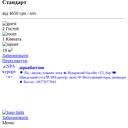
Стандарт
від 4650
грн / ніч
2 Гостей
1 Кімната
2
19 м
Забронювати
Переглянути
aquadarcom
🌳 Ліс, лаунж, пляжна зона
🏊 Відкритий басейн +25, бар
🍽️
Шведський стіл
💆 SPA-центр, лазні
🫶 Мотузковий парк, анімація
🛎️ Хостес: 0677077041
Забронювати
Меню