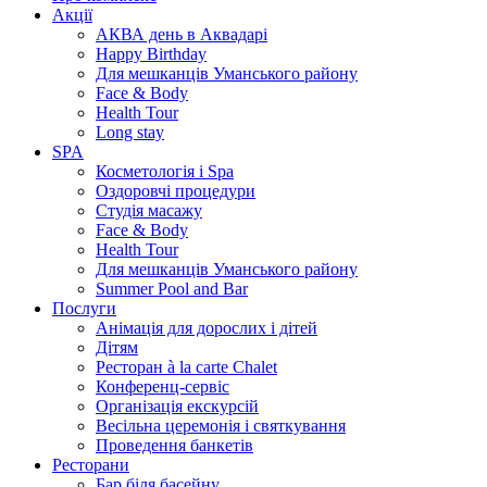
Акції
АКВА день в Аквадарі
Happy Birthday
Для мешканців Уманського району
Face & Body
Health Tour
Long stay
SPA
Косметологія і Spa
Оздоровчі процедури
Студія масажу
Face & Body
Health Tour
Для мешканців Уманського району
Summer Pool and Bar
Послуги
Анімація для дорослих і дітей
Дітям
Ресторан à la carte Chalet
Конференц-сервіс
Організація екскурсій
Весільна церемонія і святкування
Проведення банкетів
Ресторани
Бар біля басейну