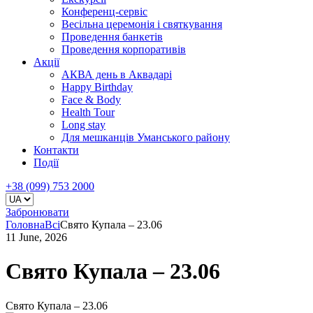
Конференц-сервіс
Весільна церемонія і святкування
Проведення банкетів
Проведення корпоративів
Акції
АКВА день в Аквадарі
Happy Birthday
Face & Body
Health Tour
Long stay
Для мешканців Уманського району
Контакти
Події
+38 (099) 753 2000
Забронювати
Головна
Всі
Свято Купала – 23.06
11 June, 2026
Свято Купала – 23.06
Свято Купала – 23.06