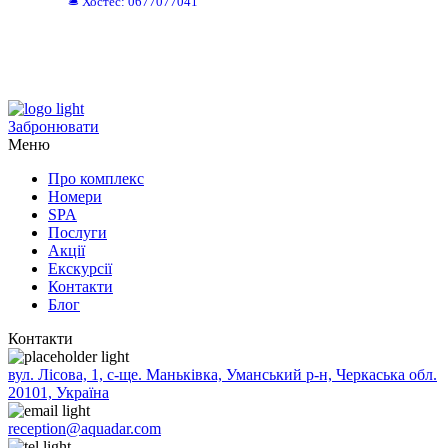
🛎️ Хостес: 0677077041
Забронювати
Меню
Про комплекс
Номери
SPA
Послуги
Акції
Екскурсії
Контакти
Блог
Контакти
вул. Лісова, 1, с-ще. Маньківка, Уманський р-н, Черкаська обл.
20101, Україна
reception@aquadar.com