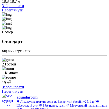
2
18,3-18.7 м
Забронювати
Переглянути
Номер
Стандарт
від 4650
грн / ніч
2 Гостей
1 Кімната
2
19 м
Забронювати
Переглянути
aquadarcom
🌳 Ліс, лаунж, пляжна зона
🏊 Відкритий басейн +25, бар
🍽️
Шведський стіл
💆 SPA-центр, лазні
🫶 Мотузковий парк, анімація