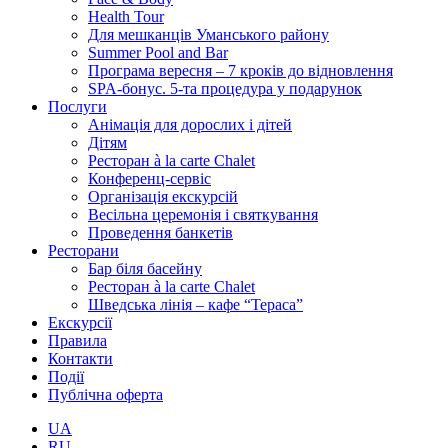
Health Tour
Для мешканців Уманського району
Summer Pool and Bar
Програма вересня – 7 кроків до відновлення
SPA-бонус. 5-та процедура у подарунок
Послуги
Анімація для дорослих і дітей
Дітям
Ресторан à la carte Chalet
Конференц-сервіс
Організація екскурсій
Весільна церемонія і святкування
Проведення банкетів
Ресторани
Бар біля басейну
Ресторан à la carte Chalet
Шведська лінія – кафе “Тераса”
Екскурсії
Правила
Контакти
Події
Публічна оферта
UA
RU