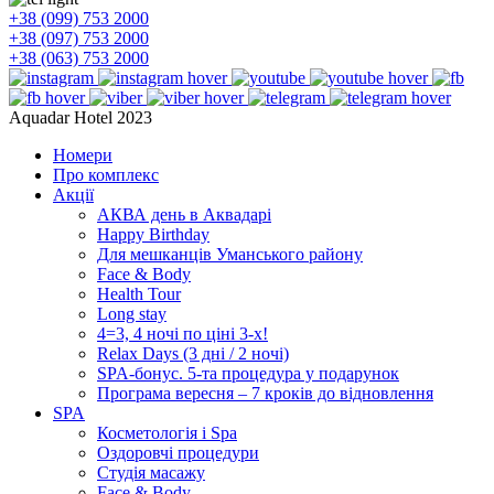
+38 (099) 753 2000
+38 (097) 753 2000
+38 (063) 753 2000
Aquadar Hotel 2023
Номери
Про комплекс
Акції
АКВА день в Аквадарі
Happy Birthday
Для мешканців Уманського району
Face & Body
Health Tour
Long stay
4=3, 4 ночі по ціні 3-х!
Relax Days (3 дні / 2 ночі)
SPA-бонус. 5-та процедура у подарунок
Програма вересня – 7 кроків до відновлення
SPA
Косметологія і Spa
Оздоровчі процедури
Студія масажу
Face & Body