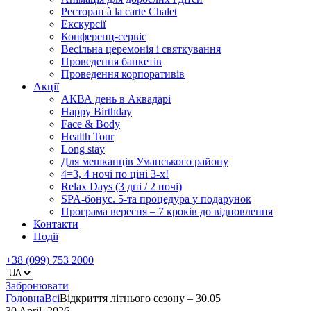
Ресторан à la carte Chalet
Екскурсії
Конференц-сервіс
Весільна церемонія і святкування
Проведення банкетів
Проведення корпоративів
Акції
АКВА день в Аквадарі
Happy Birthday
Face & Body
Health Tour
Long stay
Для мешканців Уманського району
4=3, 4 ночі по ціні 3-х!
Relax Days (3 дні / 2 ночі)
SPA-бонус. 5-та процедура у подарунок
Програма вересня – 7 кроків до відновлення
Контакти
Події
+38 (099) 753 2000
Забронювати
Головна
Всі
Відкриття літнього сезону – 30.05
30 April, 2026