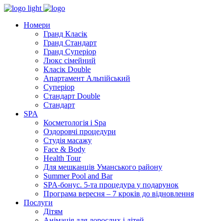
Номери
Гранд Класік
Гранд Стандарт
Гранд Суперіор
Люкс сімейний
Класік Double
Апартамент Альпійський
Суперіор
Стандарт Double
Стандарт
SPA
Косметологія і Spa
Оздоровчі процедури
Студія масажу
Face & Body
Health Tour
Для мешканців Уманського району
Summer Pool and Bar
SPA-бонус. 5-та процедура у подарунок
Програма вересня – 7 кроків до відновлення
Послуги
Дітям
Анімація для дорослих і дітей