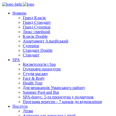
Номери
Гранд Класік
Гранд Стандарт
Гранд Суперіор
Люкс сімейний
Класік Double
Апартамент Альпійський
Суперіор
Стандарт Double
Стандарт
SPA
Косметологія і Spa
Оздоровчі процедури
Студія масажу
Face & Body
Health Tour
Для мешканців Уманського району
Summer Pool and Bar
SPA-бонус. 5-та процедура у подарунок
Програма вересня – 7 кроків до відновлення
Послуги
Дітям
Анімація для дорослих і дітей