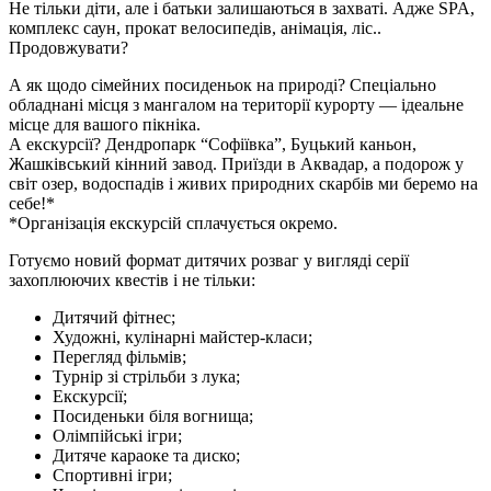
Не тільки діти, але і батьки залишаються в захваті. Адже SPA,
комплекс саун, прокат велосипедів, анімація, ліс..
Продовжувати?
А як щодо сімейних посиденьок на природі? Спеціально
обладнані місця з мангалом на території курорту — ідеальне
місце для вашого пікніка.
А екскурсії? Дендропарк “Софіївка”, Буцький каньон,
Жашківський кінний завод. Приїзди в Аквадар, а подорож у
світ озер, водоспадів і живих природних скарбів ми беремо на
себе!*
*Організація екскурсій сплачується окремо.
Готуємо новий формат дитячих розваг у вигляді серії
захоплюючих квестів і не тільки:
Дитячий фітнес;
Художні, кулінарні майстер-класи;
Перегляд фільмів;
Турнір зі стрільби з лука;
Екскурсії;
Посиденьки біля вогнища;
Олімпійські ігри;
Дитяче караоке та диско;
Спортивні ігри;