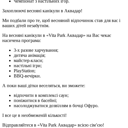
Чемпіонат з настільних ігор.
Захоплюючі весняні канікули в Аквадар!
Ми подбали про те, щоб весняний відпочинок став для вас і
ваших дітей незабутнім.
На весняні канікули в «Vita Park Аквадар» на Вас чекає
насичена програма:
3-х разове харчування;
дитяча анімація;
майстер-класи;
настільні ігри;
PlayStation;
BBQ-вечірки.
А поки ваші дітки веселяться, ви зможете:
відпочити в комплексі саун;
поніжитися в басейні;
насолоджуватися дозвіллям в бочці Офуро.
І все це в необмеженій кількості!
Відправляйтеся в «Vita Park Аквадар» всією сім’єю!