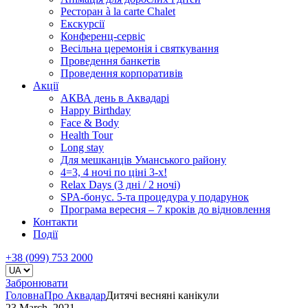
Ресторан à la carte Chalet
Екскурсії
Конференц-сервіс
Весільна церемонія і святкування
Проведення банкетів
Проведення корпоративів
Акції
АКВА день в Аквадарі
Happy Birthday
Face & Body
Health Tour
Long stay
Для мешканців Уманського району
4=3, 4 ночі по ціні 3-х!
Relax Days (3 дні / 2 ночі)
SPA-бонус. 5-та процедура у подарунок
Програма вересня – 7 кроків до відновлення
Контакти
Події
+38 (099) 753 2000
Забронювати
Головна
Про Аквадар
Дитячі весняні канікули
23 March, 2021