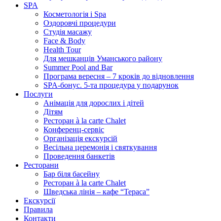
SPA
Косметологія і Spa
Оздоровчі процедури
Студія масажу
Face & Body
Health Tour
Для мешканців Уманського району
Summer Pool and Bar
Програма вересня – 7 кроків до відновлення
SPA-бонус. 5-та процедура у подарунок
Послуги
Анімація для дорослих і дітей
Дітям
Ресторан à la carte Chalet
Конференц-сервіс
Організація екскурсій
Весільна церемонія і святкування
Проведення банкетів
Ресторани
Бар біля басейну
Ресторан à la carte Chalet
Шведська лінія – кафе “Тераса”
Екскурсії
Правила
Контакти