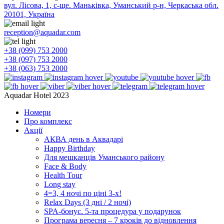
вул. Лісова, 1, с-ще. Маньківка, Уманський р-н, Черкаська обл.
20101, Україна
reception@aquadar.com
+38 (099) 753 2000
+38 (097) 753 2000
+38 (063) 753 2000
Aquadar Hotel 2023
Номери
Про комплекс
Акції
АКВА день в Аквадарі
Happy Birthday
Для мешканців Уманського району
Face & Body
Health Tour
Long stay
4=3, 4 ночі по ціні 3-х!
Relax Days (3 дні / 2 ночі)
SPA-бонус. 5-та процедура у подарунок
Програма вересня – 7 кроків до відновлення