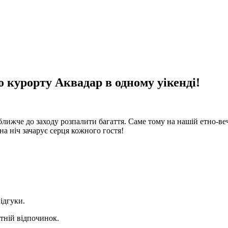
о курорту Аквадар в одному уікенді!
ближче до заходу розпалити багаття. Саме тому на нашій етно-веч
на ніч зачарує серця кожного гостя!
ідгуки.
тній відпочинок.