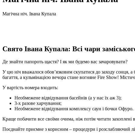
Магічна ніч. Івана Купала
Свято Івана Купала: Всі чари заміськог
Де знайти папороть щастя? І як ми будемо вас зачаровувати?
У цю ніч вважалося обов’язковим скупатися до заходу сонця, а 
багаття, а кульмінацією вечора стане вогняне Fire Show! Містич
У вартість номера входить:
Необмежене відвідування басейнів (а у нас їх аж 3);
3-х разове харчування;
Необмежене відвідування комплексу саун і бочки Офуро.
Краще побачити все своїми очима, ніж потім читати захоплені в
Поєднайте приємне з корисним – процедури і розслабляючий лі