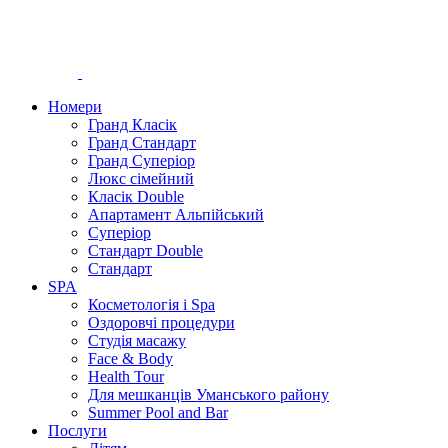
Номери
Гранд Класік
Гранд Стандарт
Гранд Суперіор
Люкс сімейний
Класік Double
Апартамент Альпійський
Суперіор
Стандарт Double
Стандарт
SPA
Косметологія і Spa
Оздоровчі процедури
Студія масажу
Face & Body
Health Tour
Для мешканців Уманського району
Summer Pool and Bar
Послуги