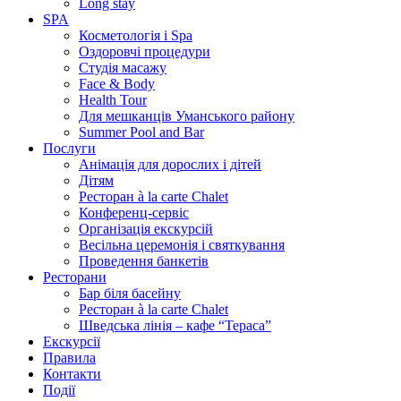
Long stay
SPA
Косметологія і Spa
Оздоровчі процедури
Студія масажу
Face & Body
Health Tour
Для мешканців Уманського району
Summer Pool and Bar
Послуги
Анімація для дорослих і дітей
Дітям
Ресторан à la carte Chalet
Конференц-сервіс
Організація екскурсій
Весільна церемонія і святкування
Проведення банкетів
Ресторани
Бар біля басейну
Ресторан à la carte Chalet
Шведська лінія – кафе “Тераса”
Екскурсії
Правила
Контакти
Події