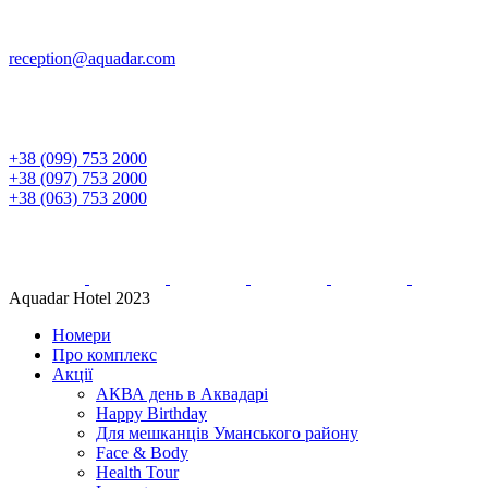
reception@aquadar.com
+38 (099) 753 2000
+38 (097) 753 2000
+38 (063) 753 2000
Aquadar Hotel 2023
Номери
Про комплекс
Акції
АКВА день в Аквадарі
Happy Birthday
Для мешканців Уманського району
Face & Body
Health Tour