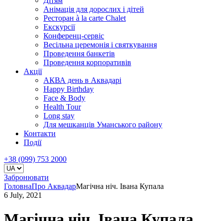
Дітям
Анімація для дорослих і дітей
Ресторан à la carte Chalet
Екскурсії
Конференц-сервіс
Весільна церемонія і святкування
Проведення банкетів
Проведення корпоративів
Акції
АКВА день в Аквадарі
Happy Birthday
Face & Body
Health Tour
Long stay
Для мешканців Уманського району
Контакти
Події
+38 (099) 753 2000
Забронювати
Головна
Про Аквадар
Магічна ніч. Івана Купала
6 July, 2021
Магічна ніч. Івана Купала