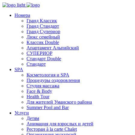
Номера
Гранд Классик
Гранд Стандарт
Гранд Супериор
Люкс семейный
Классик Double
Апартамент Альпийский
СУПЕРИОР
Стандарт Double
Стандарт
SPA
Косметология и SPA
Процедуры оздоровления
Студия массажа
Face & Body
Health Tour
Для жителей Уманского района
Summer Pool and Bar
Услуги
Детям
Анимация для взрослых и детей
Ресторан à la carte Chalet
Организация экскурсий