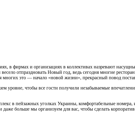
ях, в фирмах и организациях в коллективах назревают насущн
ы весело отпраздновать Новый год, ведь сегодня многие ресторан
ля многих это — начало «новой жизни», прекрасный повод поста
ем уровне, чтобы все гости получили незабываемые впечатления
мплекс в пейзажных уголках Украины, комфортабельные номера,
 и даже больше мы организуем для вас, чтобы сделать корпорат