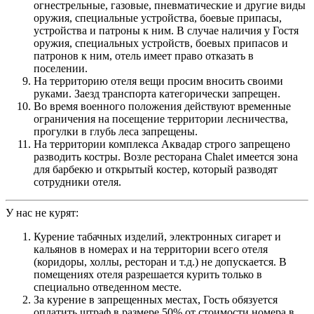
огнестрельные, газовые, пневматические и другие виды
оружия, специальные устройства, боевые припасы,
устройства и патроны к ним. В случае наличия у Гостя
оружия, специальных устройств, боевых припасов и
патронов к ним, отель имеет право отказать в
поселении.
На территорию отеля вещи просим вносить своими
руками. Заезд транспорта категорически запрещен.
Во время военного положения действуют временные
ограничения на посещение территории лесничества,
прогулки в глубь леса запрещены.
На территории комплекса Аквадар строго запрещено
разводить костры. Возле ресторана Chalet имеется зона
для барбекю и открытый костер, который разводят
сотрудники отеля.
У нас не курят:
Курение табачных изделий, электронных сигарет и
кальянов в номерах и на территории всего отеля
(коридоры, холлы, ресторан и т.д.) не допускается. В
помещениях отеля разрешается курить только в
специально отведенном месте.
За курение в запрещенных местах, Гость обязуется
оплатить штраф в размере 50% от стоимости номера в