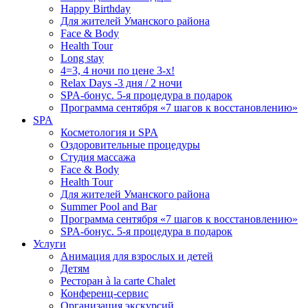
Happy Birthday
Для жителей Уманского района
Face & Body
Health Tour
Long stay
4=3, 4 ночи по цене 3-х!
Relax Days -3 дня / 2 ночи
SPA-бонус. 5-я процедура в подарок
Программа сентября «7 шагов к восстановлению»
SPA
Косметология и SPA
Оздоровительные процедуры
Студия массажа
Face & Body
Health Tour
Для жителей Уманского района
Summer Pool and Bar
Программа сентября «7 шагов к восстановлению»
SPA-бонус. 5-я процедура в подарок
Услуги
Анимация для взрослых и детей
Детям
Ресторан à la carte Chalet
Конференц-сервис
Организация экскурсий