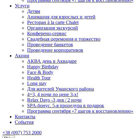
Программа сентября «7 шагов к восстановлению»
Услуги
Детям
Анимация для взрослых и детей
Ресторан à la carte Chalet
Организация экскурсий
Конференц-сервис
Свадебная церемония и торжество
Проведение банкетов
Проведение корпоративов
Акции
АКВА день в Аквадаре
Happy Birthday
Face & Body
Health Tour
Long stay
Для жителей Уманского района
4=3, 4 ночи по цене 3-х!
Relax Days -3 дня / 2 ночи
SPA-бонус. 5-я процедура в подарок
Программа сентября «7 шагов к восстановлению»
Контакты
События
+38 (097) 753 2000