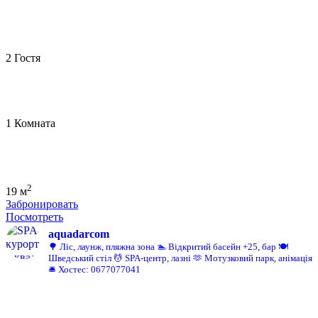
2 Гостя
1 Комната
2
19 м
Забронировать
Посмотреть
aquadarcom
🌳 Ліс, лаунж, пляжна зона
🏊 Відкритий басейн +25, бар
🍽️
Шведський стіл
💆 SPA-центр, лазні
🫶 Мотузковий парк, анімація
🛎️ Хостес: 0677077041