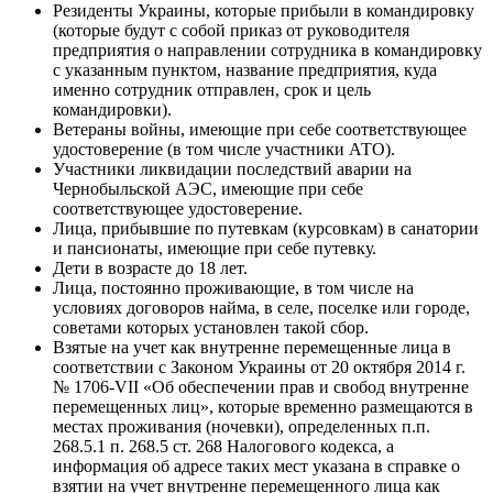
Резиденты Украины, которые прибыли в командировку
(которые будут с собой приказ от руководителя
предприятия о направлении сотрудника в командировку
с указанным пунктом, название предприятия, куда
именно сотрудник отправлен, срок и цель
командировки).
Ветераны войны, имеющие при себе соответствующее
удостоверение (в том числе участники АТО).
Участники ликвидации последствий аварии на
Чернобыльской АЭС, имеющие при себе
соответствующее удостоверение.
Лица, прибывшие по путевкам (курсовкам) в санатории
и пансионаты, имеющие при себе путевку.
Дети в возрасте до 18 лет.
Лица, постоянно проживающие, в том числе на
условиях договоров найма, в селе, поселке или городе,
советами которых установлен такой сбор.
Взятые на учет как внутренне перемещенные лица в
соответствии с Законом Украины от 20 октября 2014 г.
№ 1706-VII «Об обеспечении прав и свобод внутренне
перемещенных лиц», которые временно размещаются в
местах проживания (ночевки), определенных п.п.
268.5.1 п. 268.5 ст. 268 Налогового кодекса, а
информация об адресе таких мест указана в справке о
взятии на учет внутренне перемещенного лица как