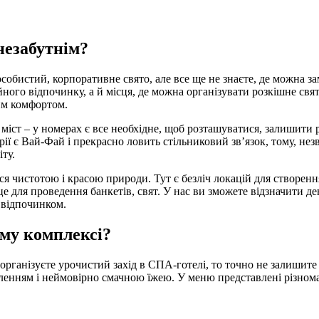
незабутнім?
особистий, корпоративне свято, але все ще не знаєте, де можна 
ейного відпочинку, а й місця, де можна організувати розкішне св
им комфортом.
міст – у номерах є все необхідне, щоб розташуватися, залишити ре
ії є Вай-Фай і прекрасно ловить стільниковий зв’язок, тому, нез
іту.
ься чистотою і красою природи. Тут є безліч локацій для створе
для проведення банкетів, свят. У нас ви зможете відзначити день
 відпочинком.
ому комплексі?
 організуєте урочистий захід в СПА-готелі, то точно не залишит
нням і неймовірно смачною їжею. У меню представлені різноманіт