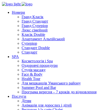
Номери
Гранд Класік
Гранд Стандарт
Гранд Суперіор
Люкс сімейний
Класік Double
Апартамент Альпійський
Суперіор
Стандарт Double
Стандарт
SPA
Косметологія і Spa
Оздоровчі процедури
Студія масажу
Face & Body
Health Tour
Для мешканців Уманського району
Summer Pool and Bar
Програма вересня – 7 кроків до відновлення
Послуги
Дітям
Анімація для дорослих і дітей
Ресторан à la carte Chalet