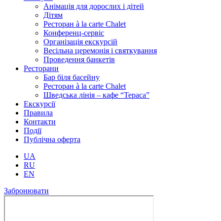
Анімація для дорослих і дітей
Дітям
Ресторан à la carte Chalet
Конференц-сервіс
Організація екскурсій
Весільна церемонія і святкування
Проведення банкетів
Ресторани
Бар біля басейну
Ресторан à la carte Chalet
Шведська лінія – кафе “Тераса”
Екскурсії
Правила
Контакти
Події
Публічна оферта
UA
RU
EN
Забронювати