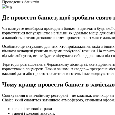
Проведення банкетів
Де провести банкет, щоб зробити свято 
Чи плануєте незабаром проводити банкет, відзначати будь-якої 
користується популярністю не тільки як ідеальне місце для сім
а наявність готелю дозволяє гостям провести час з максимальн
Особливо це актуально для тих, хто приїжджає на захід з інших 
кімнати оснащені різними видами побутової техніки. На територ
від міської суєти, ви не будете відчувати себе відірваними від св
Територія розташована в Черкаському лісництві, яке відрізняєт
користувачів соцмереж. Таким чином, Аквадар – прекрасне місце 
важливі дати або просто заселитися в готель і насолоджуватися
Чому краще провести банкет в заміськ
Святкування в звичайному ресторані – це класика, але якщо ви
Chalet, який славиться затишною атмосферою, стильним оформле
перші і основні страви
гарячі і холодні закуски;