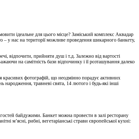
замовити ідеальне для цього місце? Заміський комплекс Аквадар
ято – у нас на території можливе проведення шикарного банкету,
чі, відпочити, прийняти душ і т.д. Залежно від вартості
важаючи на самітність бази відпочинку і її розташування далеко
ння красивих фотографій, що неодмінно порадує активних
 народження, травневі свята, 14 лютого і будь-які інші
е гостей байдужими. Банкет можна провести в залі ресторану
ні м’ясні, рибні, вегетаріанські страви європейської кухні: