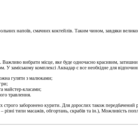
ольних напоїв, смачних коктейлів. Таким чином, завдяки великому
. Важливо вибрати місце, яке буде одночасно красивим, затишним
м. У заміському комплексі Аквадар є все необхідне для відпочинку
можна гуляти з малюками;
гри;
та майстер-класами;
ого травлення.
 строго заборонено курити. Для дорослих також передбачений ряд
 різні типи масажів, обгортань, скрабів та ін.), Можливість поп