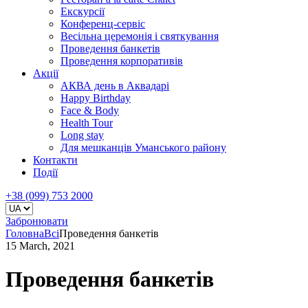
Екскурсії
Конференц-сервіс
Весільна церемонія і святкування
Проведення банкетів
Проведення корпоративів
Акції
АКВА день в Аквадарі
Happy Birthday
Face & Body
Health Tour
Long stay
Для мешканців Уманського району
Контакти
Події
+38 (099) 753 2000
Забронювати
Головна
Всі
Проведення банкетів
15 March, 2021
Проведення банкетів