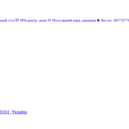
ький стіл
💆 SPA-центр, лазні
🫶 Мотузковий парк, анімація
🛎️ Хостес: 0677077
20101, Україна