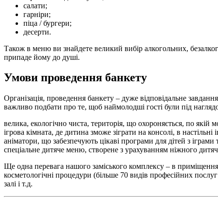
салати;
гарніри;
піца / бургери;
десерти.
Також в меню ви знайдете великий вибір алкогольних, безалког
припаде йому до душі.
Умови проведення банкету
Організація, проведення банкету – дуже відповідальне завдання
важливо подбати про те, щоб наймолодші гості були під наглядо
велика, екологічно чиста, територія, що охороняється, по якій 
ігрова кімната, де дитина зможе зіграти на консолі, в настільні і
аніматори, що забезпечують цікаві програми для дітей з іграми 
спеціальне дитяче меню, створене з урахуванням ніжного дитяч
Ще одна перевага нашого заміського комплексу – в приміщеннях
косметологічні процедури (більше 70 видів професійних послуг –
залі і т.д.