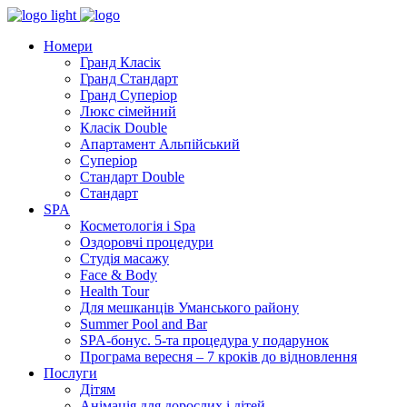
Номери
Гранд Класік
Гранд Стандарт
Гранд Суперіор
Люкс сімейний
Класік Double
Апартамент Альпійський
Суперіор
Стандарт Double
Стандарт
SPA
Косметологія і Spa
Оздоровчі процедури
Студія масажу
Face & Body
Health Tour
Для мешканців Уманського району
Summer Pool and Bar
SPA-бонус. 5-та процедура у подарунок
Програма вересня – 7 кроків до відновлення
Послуги
Дітям
Анімація для дорослих і дітей