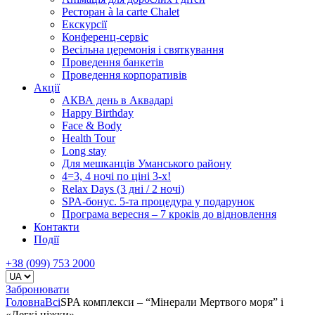
Ресторан à la carte Chalet
Екскурсії
Конференц-сервіс
Весільна церемонія і святкування
Проведення банкетів
Проведення корпоративів
Акції
АКВА день в Аквадарі
Happy Birthday
Face & Body
Health Tour
Long stay
Для мешканців Уманського району
4=3, 4 ночі по ціні 3-х!
Relax Days (3 дні / 2 ночі)
SPA-бонус. 5-та процедура у подарунок
Програма вересня – 7 кроків до відновлення
Контакти
Події
+38 (099) 753 2000
Забронювати
Головна
Всі
SPA комплекси – “Мінерали Мертвого моря” і
«Легкі ніжки».