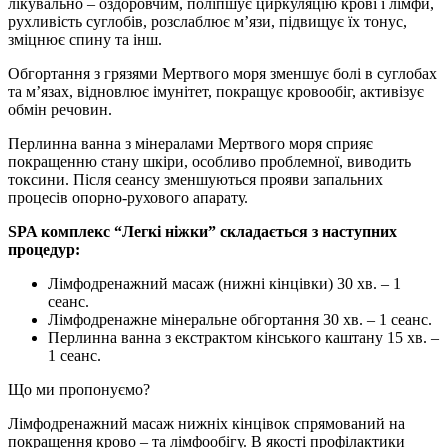
лікувально – оздоровчим, поліпшує циркуляцію крові і лімфи,
рухливість суглобів, розслаблює м’язи, підвищує їх тонус,
зміцнює спину та iнш.
Обгортання з грязями Мертвого моря зменшує болі в суглобах
та м’язах, відновлює імунітет, покращує кровообіг, активізує
обмін речовин.
Перлинна ванна з мінералами Мертвого моря сприяє
покращенню стану шкіри, особливо проблемної, виводить
токсини. Після сеансу зменшуються прояви запальних
процесів опорно-рухового апарату.
SPA комплекс “Легкі ніжки” складається з наступних
процедур:
Лімфодренажний масаж (нижні кінцівки) 30 хв. – 1
сеанс.
Лімфодренажне мінеральне обгортання 30 хв. – 1 сеанс.
Перлинна ванна з екстрактом кінського каштану 15 хв. –
1 сеанс.
Що ми пропонуємо?
Лімфодренажний масаж нижніх кінцівок спрямований на
покращення крово – та лімфообігу. В якості профілактики