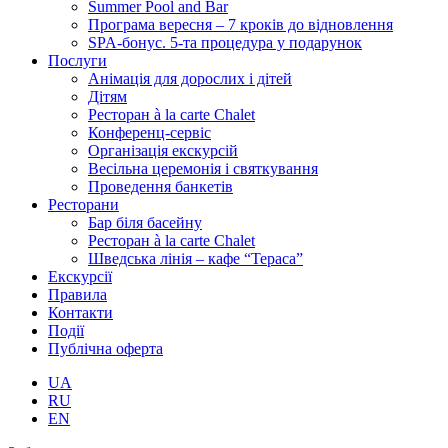
Summer Pool and Bar
Програма вересня – 7 кроків до відновлення
SPA-бонус. 5-та процедура у подарунок
Послуги
Анімація для дорослих і дітей
Дітям
Ресторан à la carte Chalet
Конференц-сервіс
Організація екскурсій
Весільна церемонія і святкування
Проведення банкетів
Ресторани
Бар біля басейну
Ресторан à la carte Chalet
Шведська лінія – кафе “Тераса”
Екскурсії
Правила
Контакти
Події
Публічна оферта
UA
RU
EN