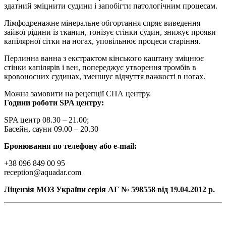
здатний зміцнити судини і запобігти патологічним процесам.
Лімфодренажне мінеральне обгортання спряє виведення
зайвої рідини із тканин, тонізує стінки судин, знижує прояви
капілярної сітки на ногах, уповільнює процеси старіння.
Перлинна ванна з екстрактом кінського каштану зміцнює
стінки капілярів і вен, попереджує утворення тромбів в
кровоносних судинах, зменшує відчуття важкості в ногах.
Можна замовити на рецепції СПА центру.
Години роботи SPA центру:
SPA центр 08.30 – 21.00;
Басейн, сауни 09.00 – 20.30
Бронювання по телефону або e-mail:
+38 096 849 00 95
reception@aquadar.com
Ліцензія МОЗ України серія АГ № 598558 від 19.04.2012 р.