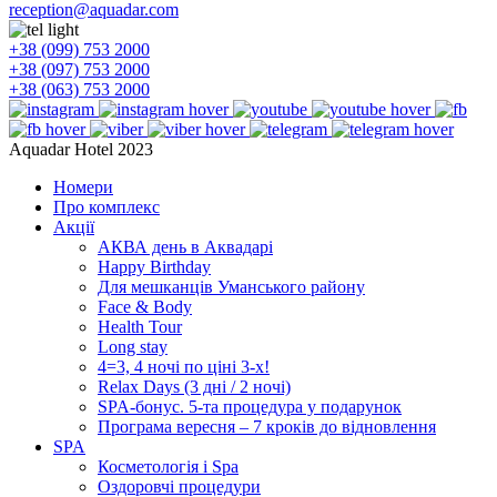
reception@aquadar.com
+38 (099) 753 2000
+38 (097) 753 2000
+38 (063) 753 2000
Aquadar Hotel 2023
Номери
Про комплекс
Акції
АКВА день в Аквадарі
Happy Birthday
Для мешканців Уманського району
Face & Body
Health Tour
Long stay
4=3, 4 ночі по ціні 3-х!
Relax Days (3 дні / 2 ночі)
SPA-бонус. 5-та процедура у подарунок
Програма вересня – 7 кроків до відновлення
SPA
Косметологія і Spa
Оздоровчі процедури