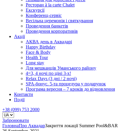
Ресторан à la carte Chalet
Екскурсії
Конференц-сервіс
Весільна церемонія і святкування
Проведення банкетів
Проведення корпоративів
Акції
АКВА день в Аквадарі
Happy Birthday
Face & Body
Health Tour
Long stay
Для мешканців Уманського району
4=3, 4 ночі по ціні 3-х!
Relax Days (3 дні / 2 ночі)
SPA-бонус. 5-та процедура у подарунок
Програма вересня – 7 кроків до відновлення
Контакти
Події
+38 (099) 753 2000
Забронювати
Головна
Про Аквадар
Закриття локації Summer Pool&BAR
26 September, 2021