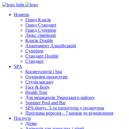
Номери
Гранд Класік
Гранд Стандарт
Гранд Суперіор
Люкс сімейний
Класік Double
Апартамент Альпійський
Суперіор
Стандарт Double
Стандарт
SPA
Косметологія і Spa
Оздоровчі процедури
Студія масажу
Face & Body
Health Tour
Для мешканців Уманського району
Summer Pool and Bar
SPA-бонус. 5-та процедура у подарунок
Програма вересня – 7 кроків до відновлення
Послуги
Дітям
Анімація для дорослих і дітей