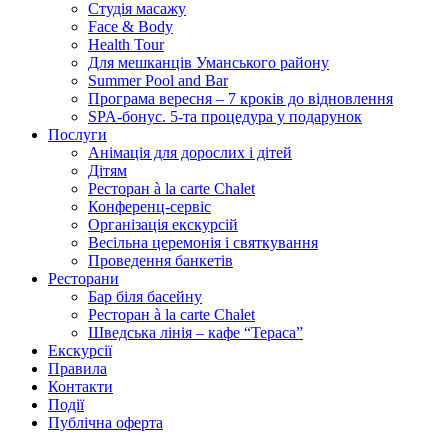
Студія масажу
Face & Body
Health Tour
Для мешканців Уманського району
Summer Pool and Bar
Програма вересня – 7 кроків до відновлення
SPA-бонус. 5-та процедура у подарунок
Послуги
Анімація для дорослих і дітей
Дітям
Ресторан à la carte Chalet
Конференц-сервіс
Організація екскурсій
Весільна церемонія і святкування
Проведення банкетів
Ресторани
Бар біля басейну
Ресторан à la carte Chalet
Шведська лінія – кафе “Тераса”
Екскурсії
Правила
Контакти
Події
Публічна оферта