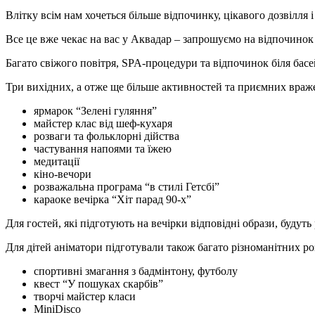
Влітку всім нам хочеться більше відпочинку, цікавого дозвілля і
Все це вже чекає на вас у Аквадар –
запрошуємо на відпочинок 
Багато свіжого повітря, SPA-процедури та відпочинок біля басей
Три вихідних, а отже ще більше активностей та приємних враж
ярмарок “Зелені гуляння”
майстер клас від шеф-кухаря
розваги та фольклорні дійства
частування напоями та їжею
медитації
кіно-вечори
розважальна програма “в стилі Гетсбі”
караоке вечірка “Хіт парад 90-х”
Для гостей, які підготують на вечірки відповідні образи, будут
Для дітей аніматори підготували також багато різноманітних ро
спортивні змагання з бадмінтону, футболу
квест “У пошуках скарбів”
творчі майстер класи
MiniDisco