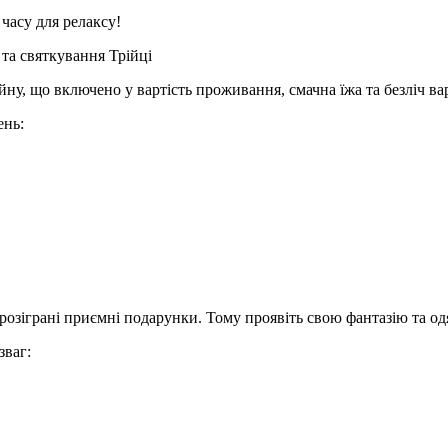
 часу для релаксу!
та святкування Трійці
ну, що включено у вартість проживання, смачна їжа та безліч вар
ень:
ь розіграні приємні подарунки. Тому проявіть свою фантазію та од
зваг: