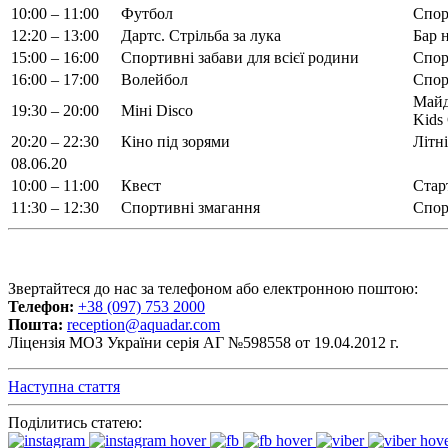
10:00 – 11:00
Футбол
Спор
12:20 – 13:00
Дартс. Стрільба за лука
Бар 
15:00 – 16:00
Спортивні забави для всієї родини
Спор
16:00 – 17:00
Волейбол
Спор
Майд
19:30 – 20:00
Міні Disco
Kids
20:20 – 22:30
Кіно під зорями
Літн
08.06.20
10:00 – 11:00
Квест
Старт
11:30 – 12:30
Спортивні змагання
Спор
Звертайтеся до нас за телефоном або електронною поштою:
Телефон:
+38 (097) 753 2000
Пошта:
reception@aquadar.com
Ліцензія МОЗ України серія АГ №598558 от 19.04.2012 г.
Наступна стаття
Поділитись статею: