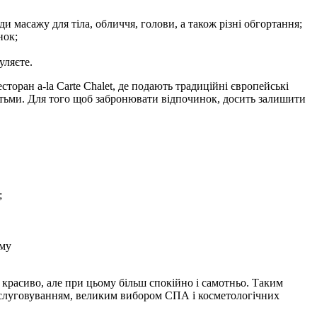
 масажу для тіла, обличчя, голови, а також різні обгортання;
нок;
уляєте.
оран a-la Carte Chalet, де подають традиційні європейські
дітьми. Для того щоб забронювати відпочинок, досить залишити
;
ому
 красиво, але при цьому більш спокійно і самотньо. Таким
бслуговуванням, великим вибором СПА і косметологічних