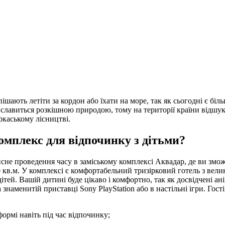
оспішають летіти за кордон або їхати на море, так як сьогодні є 
а славиться розкішною природою, тому на території країни відшу
ркаському лісництві.
омплекс для відпочинку з дітьми?
исне проведення часу в заміському комплексі Аквадар, де ви зм
00 кв.м. У комплексі є комфортабельний тризірковий готель з в
тей. Вашій дитині буде цікаво і комфортно, так як досвідчені ан
а знаменитій приставці Sony PlayStation або в настільні ігри. Г
формі навіть під час відпочинку;