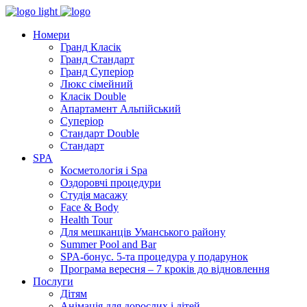
Номери
Гранд Класік
Гранд Стандарт
Гранд Суперіор
Люкс сімейний
Класік Double
Апартамент Альпійський
Суперіор
Стандарт Double
Стандарт
SPA
Косметологія і Spa
Оздоровчі процедури
Студія масажу
Face & Body
Health Tour
Для мешканців Уманського району
Summer Pool and Bar
SPA-бонус. 5-та процедура у подарунок
Програма вересня – 7 кроків до відновлення
Послуги
Дітям
Анімація для дорослих і дітей