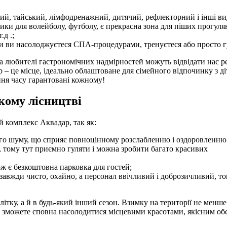
ий, тайський, лімфодренажний, дитячий, рефлекторний і інші види
чики для волейболу, футболу, є прекрасна зона для піших прогуля
.д .;
ки ви насолоджуєтеся СПА-процедурами, тренуєтеся або просто г
 любителі гастрономічних надмірностей можуть відвідати нас рест
 – це місце, ідеально облаштоване для сімейного відпочинку з 
ння часу гарантовані кожному!
кому лісництві
й комплекс Аквадар, так як:
кого шуму, що сприяє повноцінному розслабленню і оздоровленню
и, тому тут приємно гуляти і можна зробити багато красивих
ож є безкоштовна парковка для гостей;
завжди чисто, охайно, а персонал ввічливий і доброзичливий, т
ітку, а й в будь-який інший сезон. Взимку на території не менше
и зможете сповна насолодитися місцевими красотами, якісним о