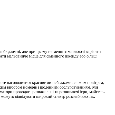
більш бюджетні, але при цьому не менш захоплюючі варіанти
кати мальовниче місце для сімейного вікенду або більш
ожете насолодитися красивими пейзажами, свіжим повітрям,
еликим вибором номерів і щоденним обслуговуванням. Ми
іматори проводять розважальні та розвиваючі ігри, майстер-
ості можуть відвідувати широкий спектр розслаблюючих,