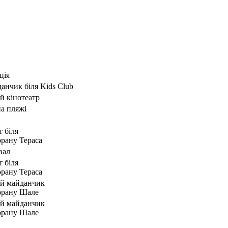
ція
анчик біля Kids Club
ій кінотеатр
на пляжі
т біля
орану Тераса
вал
т біля
орану Тераса
ій майданчик
орану Шале
ій майданчик
орану Шале