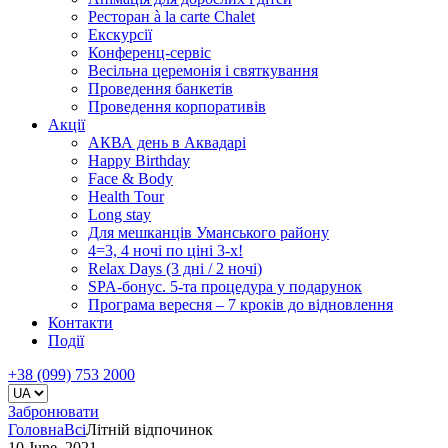
Ресторан à la carte Chalet
Екскурсії
Конференц-сервіс
Весільна церемонія і святкування
Проведення банкетів
Проведення корпоративів
Акції
АКВА день в Аквадарі
Happy Birthday
Face & Body
Health Tour
Long stay
Для мешканців Уманського району
4=3, 4 ночі по ціні 3-х!
Relax Days (3 дні / 2 ночі)
SPA-бонус. 5-та процедура у подарунок
Програма вересня – 7 кроків до відновлення
Контакти
Події
+38 (099) 753 2000
Забронювати
Головна
Всі
Літній відпочинок
10 June, 2021