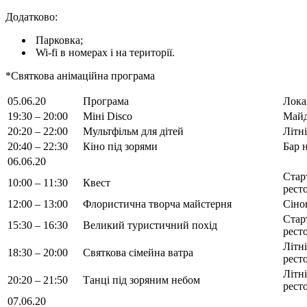
Додатково:
Парковка;
Wi-fi в номерах і на території.
*Святкова анімаційна програма
05.06.20
Програма
Лока
19:30 – 20:00
Міні Disco
Майд
20:20 – 22:00
Мультфільм для дітей
Літн
20:40 – 22:30
Кіно під зорями
Бар 
06.06.20
Стар
10:00 – 11:30
Квест
рест
12:00 – 13:00
Флористична творча майстерня
Сіно
Стар
15:30 – 16:30
Великий туристичний похід
рест
Літн
18:30 – 20:00
Святкова сімейна ватра
рест
Літн
20:20 – 21:50
Танці під зоряним небом
рест
07.06.20