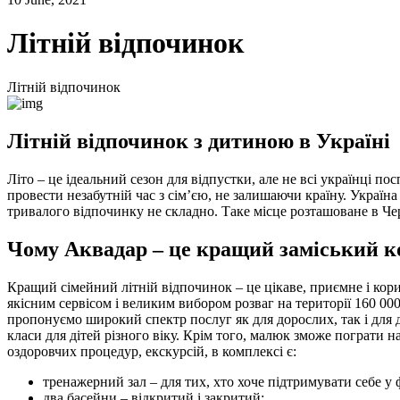
Літній відпочинок
Літній відпочинок
Літній відпочинок з дитиною в Україні
Літо – це ідеальний сезон для відпустки, але не всі українці п
провести незабутній час з сім’єю, не залишаючи країну. Україн
тривалого відпочинку не складно. Таке місце розташоване в Че
Чому Аквадар – це кращий заміський к
Кращий сімейний літній відпочинок – це цікаве, приємне і кор
якісним сервісом і великим вибором розваг на території 160 0
пропонуємо широкий спектр послуг як для дорослих, так і для ді
класи для дітей різного віку. Крім того, малюк зможе пограти н
оздоровчих процедур, екскурсій, в комплексі є:
тренажерний зал – для тих, хто хоче підтримувати себе у 
два басейни – відкритий і закритий;