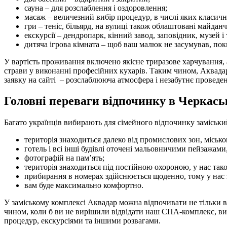
сауна – для розслаблення і оздоровлення;
масаж – величезний вибір процедур, в числі яких класичн
гри – теніс, більярд, на вулиці також облаштовані майдан
екскурсії – дендропарк, кінний завод, заповідник, музей і т
дитяча ігрова кімната – щоб ваш малюк не засумував, по
У вартість проживання включено якісне триразове харчування, а
страви у виконанні професійних кухарів. Таким чином, Аквадар
заявку на сайті – розслаблююча атмосфера і незабутнє проведе
Головні переваги відпочинку в Черкась
Багато українців вибирають для сімейного відпочинку заміськи
територія знаходиться далеко від промислових зон, місь
готель і всі інші будівлі оточені мальовничими пейзажам
фотографій на пам’ять;
територія знаходиться під постійною охороною, у нас так
прибирання в номерах здійснюється щоденно, тому у нас 
вам буде максимально комфортно.
У заміському комплексі Аквадар можна відпочивати не тільки вл
чином, коли б ви не вирішили відвідати наш СПА-комплекс, в
процедур, екскурсіями та іншими розвагами.