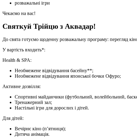
розважальні ігри
Чекаємо на вас!
Святкуй Трійцю з Аквадар!
До свята готуємо щоденну розважальну програму: перегляд кіно 
У вартість входить*:
Health & SPA:
Необмежене відвідування басейну**;
Необмежене відвідування японської бочки Офуро;
Активне дозвілля:
Спортивні майданчики (футбольний, волейбольний, баск
Тренажерний зал;
Настільні ігри для дорослих і дітей.
Для дітей:
Вечірнє кіно (п’ятниця);
Дитяча анімація.