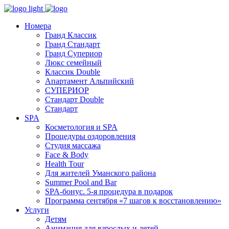
Номера
Гранд Классик
Гранд Стандарт
Гранд Супериор
Люкс семейный
Классик Double
Апартамент Альпийский
СУПЕРИОР
Стандарт Double
Стандарт
SPA
Косметология и SPA
Процедуры оздоровления
Студия массажа
Face & Body
Health Tour
Для жителей Уманского района
Summer Pool and Bar
SPA-бонус. 5-я процедура в подарок
Программа сентября «7 шагов к восстановлению»
Услуги
Детям
Анимация для взрослых и детей