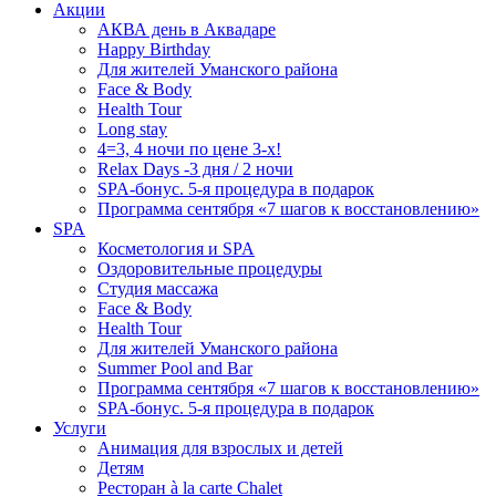
Акции
АКВА день в Аквадаре
Happy Birthday
Для жителей Уманского района
Face & Body
Health Tour
Long stay
4=3, 4 ночи по цене 3-х!
Relax Days -3 дня / 2 ночи
SPA-бонус. 5-я процедура в подарок
Программа сентября «7 шагов к восстановлению»
SPA
Косметология и SPA
Оздоровительные процедуры
Студия массажа
Face & Body
Health Tour
Для жителей Уманского района
Summer Pool and Bar
Программа сентября «7 шагов к восстановлению»
SPA-бонус. 5-я процедура в подарок
Услуги
Анимация для взрослых и детей
Детям
Ресторан à la carte Chalet