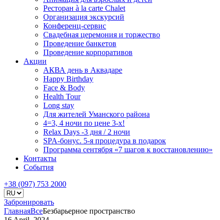
Ресторан à la carte Chalet
Организация экскурсий
Конференц-сервис
Свадебная церемония и торжество
Проведение банкетов
Проведение корпоративов
Акции
АКВА день в Аквадаре
Happy Birthday
Face & Body
Health Tour
Long stay
Для жителей Уманского района
4=3, 4 ночи по цене 3-х!
Relax Days -3 дня / 2 ночи
SPA-бонус. 5-я процедура в подарок
Программа сентября «7 шагов к восстановлению»
Контакты
События
+38 (097) 753 2000
Забронировать
Главная
Все
Безбарьерное пространство
16 April, 2024