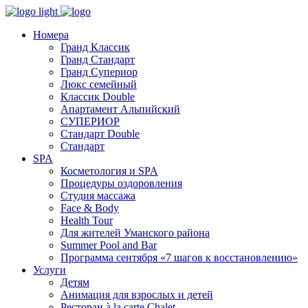
Номера
Гранд Классик
Гранд Стандарт
Гранд Супериор
Люкс семейный
Классик Double
Апартамент Альпийский
СУПЕРИОР
Стандарт Double
Стандарт
SPA
Косметология и SPA
Процедуры оздоровления
Студия массажа
Face & Body
Health Tour
Для жителей Уманского района
Summer Pool and Bar
Программа сентября «7 шагов к восстановлению»
Услуги
Детям
Анимация для взрослых и детей
Ресторан à la carte Chalet