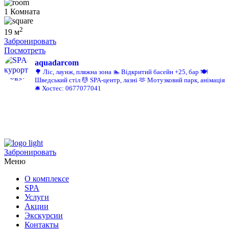
1 Комната
2
19 м
Забронировать
Посмотреть
aquadarcom
🌳 Ліс, лаунж, пляжна зона
🏊 Відкритий басейн +25, бар
🍽️
Шведський стіл
💆 SPA-центр, лазні
🫶 Мотузковий парк, анімація
🛎️ Хостес: 0677077041
Забронировать
Меню
О комплексе
SPA
Услуги
Акции
Экскурсии
Контакты