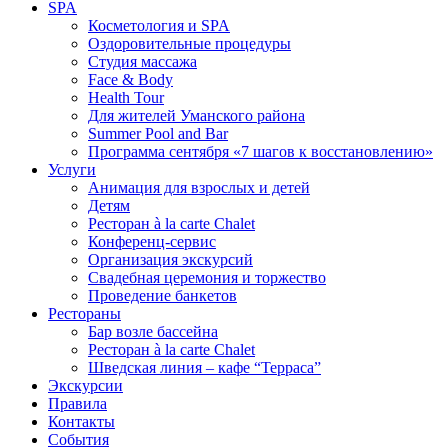
SPA
Косметология и SPA
Оздоровительные процедуры
Студия массажа
Face & Body
Health Tour
Для жителей Уманского района
Summer Pool and Bar
Программа сентября «7 шагов к восстановлению»
Услуги
Анимация для взрослых и детей
Детям
Ресторан à la carte Chalet
Конференц-сервис
Организация экскурсий
Свадебная церемония и торжество
Проведение банкетов
Рестораны
Бар возле бассейна
Ресторан à la carte Chalet
Шведская линия – кафе “Терраса”
Экскурсии
Правила
Контакты
События