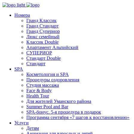
Номера
Гранд Классик
Гранд Стандарт
Гранд Супериор
Люкс семейный
Классик Double
Апартамент Альпийский
СУПЕРИОР
Стандарт Double
Стандарт
SPA
Косметология и SPA
Процедуры оздоровления
Студия массажа
Face & Body
Health Tour
Для жителей Уманского района
Summer Pool and Bar
SPA-бонус. 5-я процедура в подарок
Программа сентября «7 шагов к восстановлению»
Услуги
Детям
Анимация для взрослых и детей