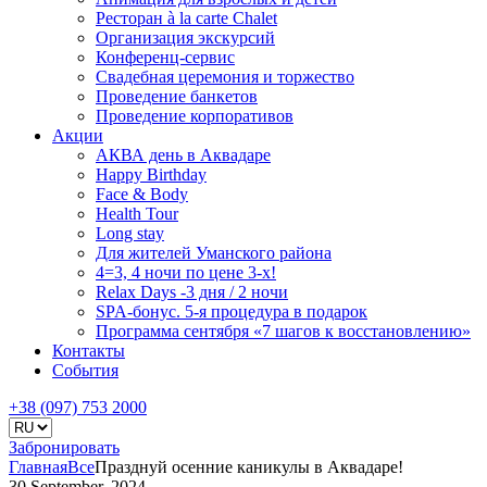
Ресторан à la carte Chalet
Организация экскурсий
Конференц-сервис
Свадебная церемония и торжество
Проведение банкетов
Проведение корпоративов
Акции
АКВА день в Аквадаре
Happy Birthday
Face & Body
Health Tour
Long stay
Для жителей Уманского района
4=3, 4 ночи по цене 3-х!
Relax Days -3 дня / 2 ночи
SPA-бонус. 5-я процедура в подарок
Программа сентября «7 шагов к восстановлению»
Контакты
События
+38 (097) 753 2000
Забронировать
Главная
Все
Празднуй осенние каникулы в Аквадаре!
30 September, 2024