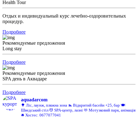
Health Tour
Отдых и индивидуальный курс лечебно-оздоровительных
процедур.
Подробнее
Рекомендуемые предложения
Long stay
Подробнее
Рекомендуемые предложения
SPA день в Аквадаре
Подробнее
aquadarcom
🌳 Ліс, лаунж, пляжна зона
🏊 Відкритий басейн +25, бар
🍽️
Шведський стіл
💆 SPA-центр, лазні
🫶 Мотузковий парк, анімація
🛎️ Хостес: 0677077041