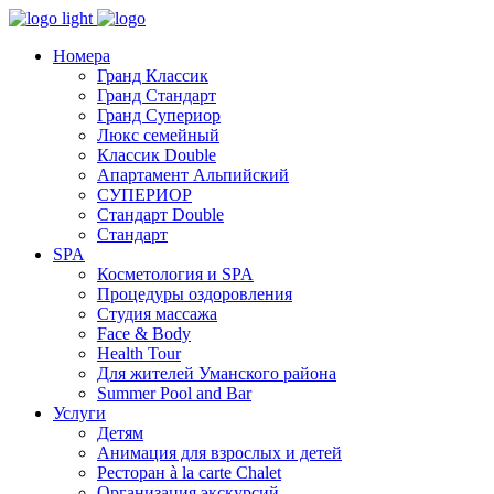
Номера
Гранд Классик
Гранд Стандарт
Гранд Супериор
Люкс семейный
Классик Double
Апартамент Альпийский
СУПЕРИОР
Стандарт Double
Стандарт
SPA
Косметология и SPA
Процедуры оздоровления
Студия массажа
Face & Body
Health Tour
Для жителей Уманского района
Summer Pool and Bar
Услуги
Детям
Анимация для взрослых и детей
Ресторан à la carte Chalet
Организация экскурсий