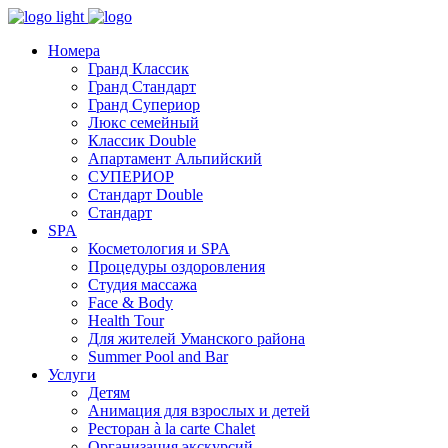
Номера
Гранд Классик
Гранд Стандарт
Гранд Супериор
Люкс семейный
Классик Double
Апартамент Альпийский
СУПЕРИОР
Стандарт Double
Стандарт
SPA
Косметология и SPA
Процедуры оздоровления
Студия массажа
Face & Body
Health Tour
Для жителей Уманского района
Summer Pool and Bar
Услуги
Детям
Анимация для взрослых и детей
Ресторан à la carte Chalet
Организация экскурсий