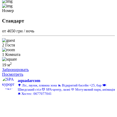
Номер
Стандарт
от 4650
грн / ночь
2 Гостя
1 Комната
2
19 м
Забронировать
Посмотреть
aquadarcom
🌳 Ліс, лаунж, пляжна зона
🏊 Відкритий басейн +25, бар
🍽️
Шведський стіл
💆 SPA-центр, лазні
🫶 Мотузковий парк, анімація
🛎️ Хостес: 0677077041