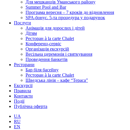
Для мешканців Уманського району
Summer Pool and Bar
Програма вересня – 7 кроків до відновлення
SPA-бонус. 5-та процедура у подарунок
Послуги
Анімація для дорослих і дітей
Дітям
Ресторан à la carte Chalet
Конференц-сервіс
Організація екскурсій
Весільна церемонія і святкування
Проведення банкетів
Ресторани
Бар біля басейну
Ресторан à la carte Chalet
Шведська лінія – кафе “Тераса”
Екскурсії
Правила
Контакти
Події
Публічна оферта
UA
RU
EN