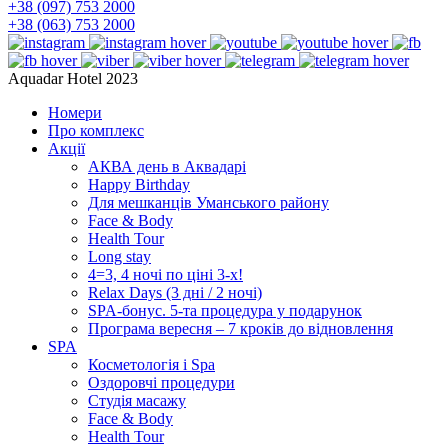
+38 (097) 753 2000
+38 (063) 753 2000
Aquadar Hotel 2023
Номери
Про комплекс
Акції
АКВА день в Аквадарі
Happy Birthday
Для мешканців Уманського району
Face & Body
Health Tour
Long stay
4=3, 4 ночі по ціні 3-х!
Relax Days (3 дні / 2 ночі)
SPA-бонус. 5-та процедура у подарунок
Програма вересня – 7 кроків до відновлення
SPA
Косметологія і Spa
Оздоровчі процедури
Студія масажу
Face & Body
Health Tour