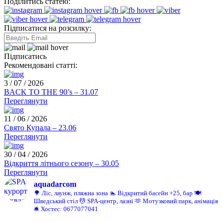
Поділитись статею:
Підписатися на розсилку:
Підписатись
Рекомендовані статті:
3 / 07 / 2026
BACK TO THE 90’s – 31.07
Переглянути
11 / 06 / 2026
Свято Купала – 23.06
Переглянути
30 / 04 / 2026
Відкриття літнього сезону – 30.05
Переглянути
aquadarcom
🌳 Ліс, лаунж, пляжна зона
🏊 Відкритий басейн +25, бар
🍽️
Шведський стіл
💆 SPA-центр, лазні
🫶 Мотузковий парк, анімація
🛎️ Хостес: 0677077041