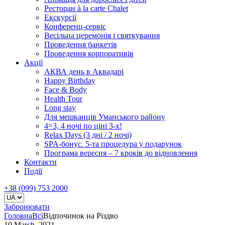
Ресторан à la carte Chalet
Екскурсії
Конференц-сервіс
Весільна церемонія і святкування
Проведення банкетів
Проведення корпоративів
Акції
АКВА день в Аквадарі
Happy Birthday
Face & Body
Health Tour
Long stay
Для мешканців Уманського району
4=3, 4 ночі по ціні 3-х!
Relax Days (3 дні / 2 ночі)
SPA-бонус. 5-та процедура у подарунок
Програма вересня – 7 кроків до відновлення
Контакти
Події
+38 (099) 753 2000
Забронювати
Головна
Всі
Відпочинок на Різдво
10 March, 2021