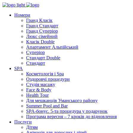
Номери
Гранд Класік
Гранд Стандарт
Гранд Суперіор
Люкс сімейний
Класік Double
Апартамент Альпійський
Суперіор
Стандарт Double
Стандарт
SPA
Косметологія і Spa
Оздоровчі процедури
Студія масажу
Face & Body
Health Tour
Для мешканців Уманського району
Summer Pool and Bar
SPA-бонус. 5-та процедура у подарунок
Програма вересня – 7 кроків до відновлення
Послуги
Дітям
Анімація для дорослих і дітей