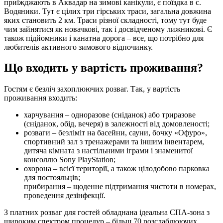
приїжджають в Аквадар на зимові канікули, є поїздка в с.
Водяники. Тут є цілих три гірських траси, загальна довжина
яких становить 2 км. Траси різної складності, тому тут буде
чим зайнятися як новачкові, так і досвідченому лижникові. Є
також підйомники і канатна дорога – все, що потрібно для
любителів активного зимового відпочинку.
Що входить у вартість проживання?
Гостям є безліч захоплюючих розваг. Так, у вартість
проживання входить:
харчування – одноразове (сніданок) або триразове
(сніданок, обід, вечеря) в залежності від домовленості;
розваги – безліміт на басейни, сауни, бочку «Офуро»,
спортивний зал з тренажерами та іншим інвентарем,
дитяча кімната з настільними іграми і знаменитої
консоллю Sony PlayStation;
охорона – всієї території, а також цілодобово парковка
для постояльців;
прибирання – щоденне підтримання чистоти в номерах,
проведення дезінфекції.
З платних розваг для гостей обладнана ідеальна СПА-зона з
широким спектром процедур – більш 70 розслаблюючих,