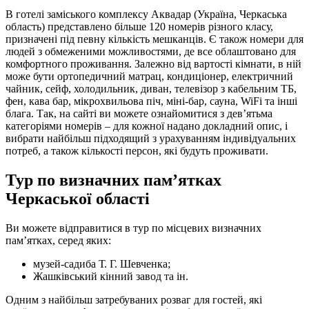
В готелі заміського комплексу Аквадар (Україна, Черкаська
область) представлено більше 120 номерів різного класу,
призначені під певну кількість мешканців. Є також номери для
людей з обмеженими можливостями, де все облаштовано для
комфортного проживання. Залежно від вартості кімнати, в ній
може бути ортопедичний матрац, кондиціонер, електричний
чайник, сейф, холодильник, диван, телевізор з кабельним ТБ,
фен, кава бар, мікрохвильова піч, міні-бар, сауна, WiFi та інші
блага. Так, на сайті ви можете ознайомитися з дев’ятьма
категоріями номерів – для кожної надано докладний опис, і
вибрати найбільш підходящий з урахуванням індивідуальних
потреб, а також кількості персон, які будуть проживати.
Тур по визначних пам’ятках
Черкаської області
Ви можете відправитися в тур по місцевих визначних
пам’ятках, серед яких:
музей-садиба Т. Г. Шевченка;
Жашківський кінний завод та ін.
Одним з найбільш затребуваних розваг для гостей, які