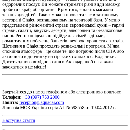
оздоровчих послуг. Ви можете отримати різні види масажу,
зробити скраб, обгортання. Крім того, є навіть масажна
терапія для дітей. Також можна провести час в затишному
ресторані Chalet, розташованому на території бази. У меню
представлені різноманітні страви європейської кухні – гарячі
страви, салати, закуски, десерти, алкогольні та безалкогольні
напої. Ресторан ідеально підійде для сімей з дітьми,
романтичних побачень, банкетів, вечірок, урочистих заходів.
Щотижня в Chalet проходять розважальні програми. М’яка,
спокійна атмосфера – це саме те, що потрібно після СПА або
активного відпочинку на гірських схилах в с. Водяники.
Досить одного вихідного дня в Аквадар, щоб назавжди
закохатися в це місце!
Звертайтеся до нас за телефоном або електронною поштою:
Телефон:
+38 (097) 753 2000
Пошта:
reception@aquadar.com
Ліцензія МОЗ України серія АГ №598558 от 19.04.2012 г.
Наступна стаття