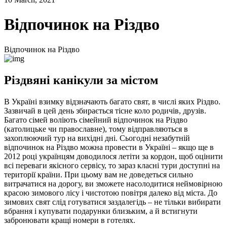
Відпочинок на Різдво
Відпочинок на Різдво
Різдвяні канікули за містом
В Україні взимку відзначають багато свят, в числі яких Різдво.
Зазвичай в цей день збирається тісне коло родичів, друзів.
Багато сімей воліють сімейний відпочинок на Різдво
(католицьке чи православне), тому відправляються в
захоплюючий тур на вихідні дні. Сьогодні незабутній
відпочинок на Різдво можна провести в Україні – якщо ще в
2012 році українцям доводилося летіти за кордон, щоб оцінити
всі переваги якісного сервісу, то зараз класні тури доступні на
території країни. При цьому вам не доведеться сильно
витрачатися на дорогу, ви зможете насолодитися неймовірною
красою зимового лісу і чистотою повітря далеко від міста. До
зимових свят слід готуватися заздалегідь – не тільки вибирати
вбрання і купувати подарунки близьким, а й встигнути
забронювати кращі номери в готелях.