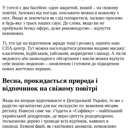
У готелі є два басейни: один закритий, інший – на свіжому
повітрі. Залежно від погоди, поплавати можна в кожному з
них. Якщо ж захочеться як слід попаритися, ласкаво просимо
в будь-яку з трьох наших саун. До слова, якщо ви не
пробували бочку офуро, дуже рекомендуємо – відчуття
невимовні.
Ті, хто їде на відпочинок заради тиші і релаксу, оцінять наш
СПА-центр. Тут можна насолодитися різними видами масажу:
класичним, індійським, тайським, аюрведичні і шиацу. А після
медового або шоколадного обгортання і зовсім можна відчути
себе іншою людиною – оновленим і готовим до підкорення
нових життєвих вершин.
Весна, прокидається природа і
відпочинок на свіжому повітрі
Якщо ви вперше відпочиваєте в Центральній Україні, то ми з
радістю організуємо для вас екскурсію по знаковим місцям
регіону. Навесні саме час з’їздити в «Софіївку» – найбільший
український дендропарк, де якраз цвітуть рододендрони,
тюльпанове дерево і троянди всіх відтінків, наявних в
природі. Буяння фарб, як і квіткових ароматів, неможливо