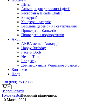
Послуги
Дітям
Анімація для дорослих і дітей
Ресторан à la carte Chalet
Екскурсії
Конференц-сервіс
Весільна церемонія і святкування
Проведення банкетів
Проведення корпоративів
Акції
АКВА день в Аквадарі
Happy Birthday
Face & Body
Health Tour
Long stay
Для мешканців Уманського району
Контакти
Події
+38 (099) 753 2000
Забронювати
Головна
Всі
Весняний відпочинок
10 March, 2021