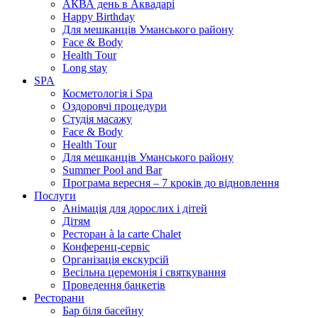
АКВА день в Аквадарі
Happy Birthday
Для мешканців Уманського району
Face & Body
Health Tour
Long stay
SPA
Косметологія і Spa
Оздоровчі процедури
Студія масажу
Face & Body
Health Tour
Для мешканців Уманського району
Summer Pool and Bar
Програма вересня – 7 кроків до відновлення
Послуги
Анімація для дорослих і дітей
Дітям
Ресторан à la carte Chalet
Конференц-сервіс
Організація екскурсій
Весільна церемонія і святкування
Проведення банкетів
Ресторани
Бар біля басейну