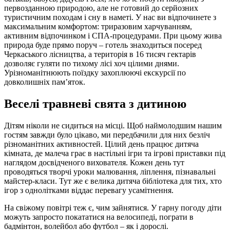
первозданною природою, але не готовий до серйозних
туристичним походам і сну в наметі. У нас ви відпочинете з
максимальним комфортом: триразовим харчуванням,
активним відпочинком і СПА-процедурами. При цьому жива
природа буде прямо поруч – готель знаходиться посеред
Черкаського лісництва, а територія в 16 тисяч гектарів
дозволяє гуляти по тихому лісі хоч цілими днями.
Урізноманітнюють поїздку захоплюючі екскурсії по
довколишніх пам’яток.
Веселі травневі свята з дитиною
Дітям ніколи не сидиться на місці. Щоб наймолодшим нашим
гостям завжди було цікаво, ми передбачили для них безліч
різноманітних активностей. Цілий день працює дитяча
кімната, де малеча грає в настільні ігри та ігрові приставки під
наглядом досвідченого вихователя. Кожен день тут
проводяться творчі уроки малювання, ліплення, пізнавальні
майстер-класи. Тут же є велика дитяча бібліотека для тих, хто
ігор з однолітками віддає перевагу усамітнення.
На свіжому повітрі теж є, чим зайнятися. У гарну погоду діти
можуть запросто покататися на велосипеді, пограти в
бадмінтон, волейбол або футбол – як і дорослі.