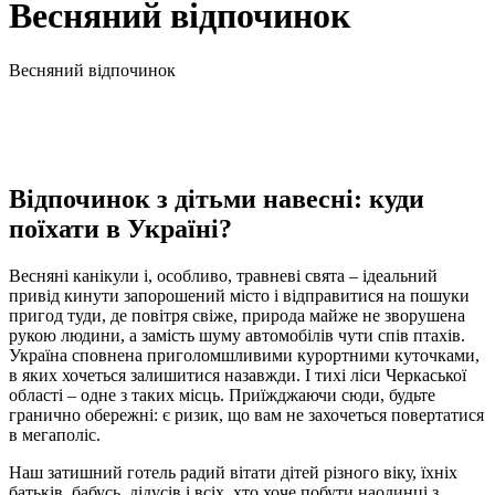
Весняний відпочинок
Весняний відпочинок
Відпочинок з дітьми навесні: куди
поїхати в Україні?
Весняні канікули і, особливо, травневі свята – ідеальний
привід кинути запорошений місто і відправитися на пошуки
пригод туди, де повітря свіже, природа майже не зворушена
рукою людини, а замість шуму автомобілів чути спів птахів.
Україна сповнена приголомшливими курортними куточками,
в яких хочеться залишитися назавжди. І тихі ліси Черкаської
області – одне з таких місць. Приїжджаючи сюди, будьте
гранично обережні: є ризик, що вам не захочеться повертатися
в мегаполіс.
Наш затишний готель радий вітати дітей різного віку, їхніх
батьків, бабусь, дідусів і всіх, хто хоче побути наодинці з