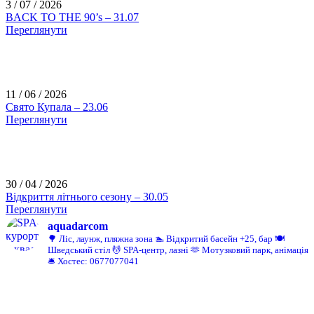
3 / 07 / 2026
BACK TO THE 90’s – 31.07
Переглянути
11 / 06 / 2026
Свято Купала – 23.06
Переглянути
30 / 04 / 2026
Відкриття літнього сезону – 30.05
Переглянути
aquadarcom
🌳 Ліс, лаунж, пляжна зона
🏊 Відкритий басейн +25, бар
🍽️
Шведський стіл
💆 SPA-центр, лазні
🫶 Мотузковий парк, анімація
🛎️ Хостес: 0677077041