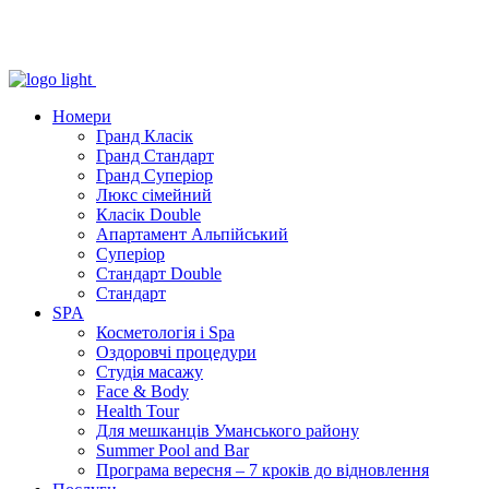
Номери
Гранд Класік
Гранд Стандарт
Гранд Суперіор
Люкс сімейний
Класік Double
Апартамент Альпійський
Суперіор
Стандарт Double
Стандарт
SPA
Косметологія і Spa
Оздоровчі процедури
Студія масажу
Face & Body
Health Tour
Для мешканців Уманського району
Summer Pool and Bar
Програма вересня – 7 кроків до відновлення