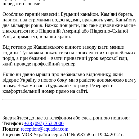
передати словами.
Особливо гарний навесні і Буцький каньйон. Кам’яні берега,
навислі над стрімкими водоспадами, вражають уяву. Каньйону
два мільярди років. Важко повірити, що таке дивовижне місце
знаходиться не в Південній Америці або Південно-Східної
Азії, а прямо тут, в нашій країні.
Від готелю до Жашківського кінного заводу їхати менше
години. Тут можна покататися на конях елітних європейських
порід, а при бажанні – взяти приватний урок верхової їзди,
який проведе професійний тренер.
Якщо ви давно мріяли про небанально відпочинку, який
відкриє Україну з нового боку, ми з радістю допоможемо вам у
цьому. Чекаємо вас в будь-який час року. Резервуйте
комфортабельний номер прямо на сайті.
Звертайтеся до нас за телефоном або електронною поштою:
Телефон:
+38 (097) 753 2000
Пошта:
reception@aquadar.com
Ліцензія МОЗ України серія АГ №598558 от 19.04.2012 г.