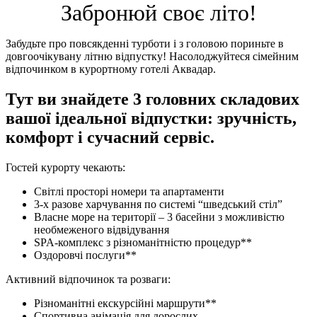
Забронюй своє літо!
Забудьте про повсякденні турботи і з головою пориньте в
довгоочікувану літню відпустку! Насолоджуйтеся сімейним
відпочинком в курортному готелі Аквадар.
Тут ви знайдете 3 головних складових
вашої ідеальної відпустки: зручність,
комфорт і сучасний сервіс.
Гостей курорту чекають:
Світлі просторі номери та апартаменти
3-х разове харчування по системі “шведський стіл”
Власне море на території – 3 басейни з можливістю
необмеженого відвідування
SPA-комплекс з різноманітністю процедур**
Оздоровчі послуги**
Активний відпочинок та розваги:
Різноманітні екскурсійні маршрути**
Спортивна анімація для дорослих