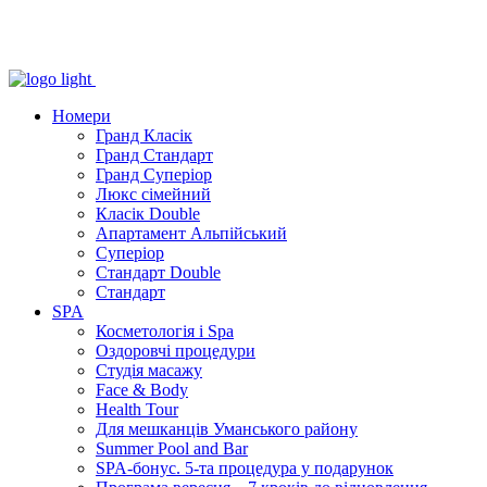
Номери
Гранд Класік
Гранд Стандарт
Гранд Суперіор
Люкс сімейний
Класік Double
Апартамент Альпійський
Суперіор
Стандарт Double
Стандарт
SPA
Косметологія і Spa
Оздоровчі процедури
Студія масажу
Face & Body
Health Tour
Для мешканців Уманського району
Summer Pool and Bar
SPA-бонус. 5-та процедура у подарунок