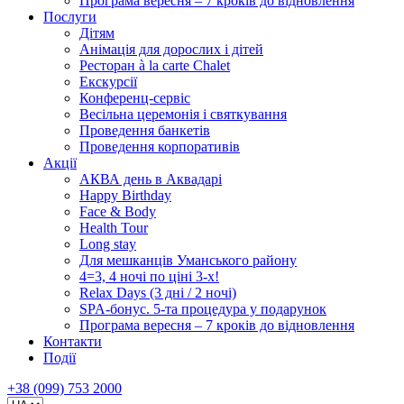
Програма вересня – 7 кроків до відновлення
Послуги
Дітям
Анімація для дорослих і дітей
Ресторан à la carte Chalet
Екскурсії
Конференц-сервіс
Весільна церемонія і святкування
Проведення банкетів
Проведення корпоративів
Акції
АКВА день в Аквадарі
Happy Birthday
Face & Body
Health Tour
Long stay
Для мешканців Уманського району
4=3, 4 ночі по ціні 3-х!
Relax Days (3 дні / 2 ночі)
SPA-бонус. 5-та процедура у подарунок
Програма вересня – 7 кроків до відновлення
Контакти
Події
+38 (099) 753 2000