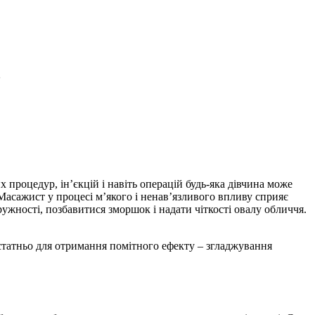
ь
 процедур, ін’єкцій і навіть операцій будь-яка дівчина може
. Масажист у процесі м’якого і ненав’язливого впливу сприяє
ружності, позбавитися зморшок і надати чіткості овалу обличчя.
остатньо для отримання помітного ефекту – згладжування