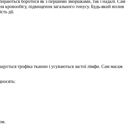
бираються боротися як з першими зморшками, так і надалі. Сам
ня кровообігу, підвищення загального тонусу. Будь-який вплив
ть дії.
щується трофіка тканин і усуваються застої лімфи. Сам масаж
дносять:
ом.