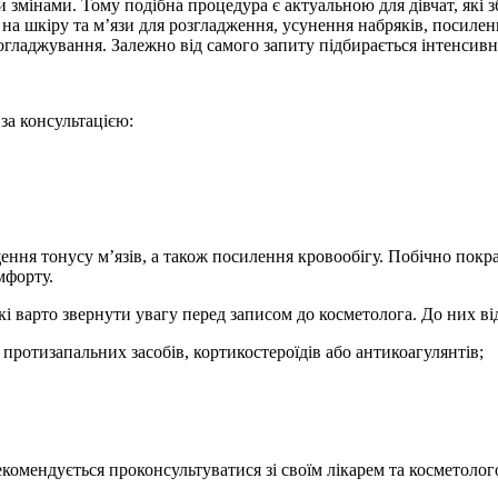
змінами. Тому подібна процедура є актуальною для дівчат, які з
а шкіру та м’язи для розгладження, усунення набряків, посилен
огладжування. Залежно від самого запиту підбирається інтенсивніс
 за консультацією:
ня тонусу м’язів, а також посилення кровообігу. Побічно покра
мфорту.
які варто звернути увагу перед записом до косметолога. До них ві
протизапальних засобів, кортикостероїдів або антикоагулянтів;
комендується проконсультуватися зі своїм лікарем та косметолог