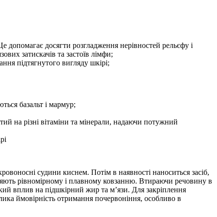
е допомагає досягти розгладження нерівностей рельєфу і
вих затискачів та застоїв лімфи;
ння підтягнутого вигляду шкірі;
ться базальт і мармур;
ий на різні вітаміни та мінерали, надаючи потужний
рі
овоносні судини киснем. Потім в наявності наноситься засіб,
рияють рівномірному і плавному ковзанню. Втираючи речовину в
бокий вплив на підшкірний жир та м’язи. Для закріплення
лика ймовірність отримання почервоніння, особливо в