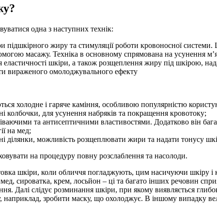
жу?
уватися одна з наступних технік:
 підшкірного жиру та стимуляції роботи кровоносної системи. Ц
могою масажу. Техніка в основному спрямована на усунення м’язо
еластичності шкіри, а також розщеплення жиру під шкірою, нада
гти вираженого омолоджувального ефекту
ються холодне і гаряче каміння, особливою популярністю користую
ні колбочки, для усунення набряків та покращення кровотоку;
іваючими та антисептичними властивостями. Додатково він багат
ї на мед;
вні ділянки, можливість розщеплювати жири та надати тонусу шкі
ховувати на процедуру повну розслаблення та насолоди.
вка шкіри, коли обличчя погладжують, цим насичуючи шкіру і кр
мед, сироватка, крем, лосьйон – ці та багато інших речовин сп
ирання. Далі слідує розминання шкіри, при якому виявляється гли
, наприклад, зробити маску, що охолоджує. В іншому випадку ве