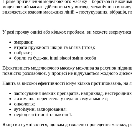
Пряме призначення моделюючого масажу – боротьба із віковими 
моделюючий масаж здійснюється у вигляді механічного впливу н
виявляється вздовж масажних ліній – постукування, вібрація, п
У разі прояву однієї або кількох проблем, ви можете звернутися
зморшки;
втрата пружності шкіри та м’язів (птоз);
набряки;
брили та будь-які інші вікові зміни особи
Ефективність моделюючого масажу можлива за рахунок підвищен
повністю розслаблює, у процесі не відчувається жодного диско
Навіть за високої ефективності існує кілька протипоказань, на 
застосування деяких препаратів, наприклад, нестероїдних 
лихоманка перенесена у недавньому анамнезі;
онкологія;
аутоімунні захворювання;
період вагітності та лактації.
Якщо ви сумніваєтеся, що вам дозволено проведення масажу, ре