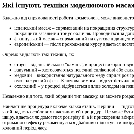
Які існують техніки моделюючого маса
Залежно від спрямованості роботи косметолога може використов
іспанський масаж – спрямований на покращення структури
покращити загальний тонус обличчя. Проводиться за допо
французький масаж – спрямований на суттєве підвищення 
європейський — після проходження курсу вдається дося
Окремо виділяють такі техніки, як:
стоун – від англійського “камінь”, в процесі використову
вакуумний – застосовуються невеликі силіконові або скля
медовий – використання натурального меду сприяє розігр
омолоджуючий ефект. Ключова вимога – відсутність алергі
охолодний – у процесі відбувається вплив холодом на пе
Незалежно від того, який обраний тип масажу, ви можете розра
Найчастіше процедура включає кілька етапів. Перший — підгото
який надасть особливих властивостей процедурі. Це може бути 
шкіру, вдається як домогтися розігріву її, а й прискорення вб
отриманого ефекту рекомендується дбайливо підготувати шкіру
холодний період часу.