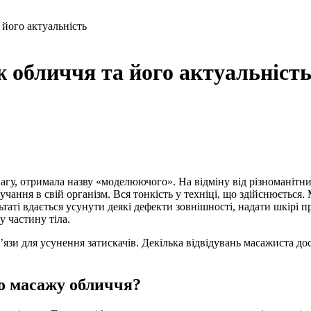
його актуальність
обличчя та його актуальніст
агу, отримала назву «моделюючого». На відміну від різноманітних
учання в свій організм. Вся тонкість у техніці, що здійснюється
ьтаті вдається усунути деякі дефекти зовнішності, надати шкірі п
у частину тіла.
язи для усунення затискачів. Декілька відвідувань масажиста д
о масажу обличчя?