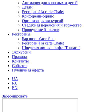
Анимация для взрослых и детей
Детям
Ресторан à la carte Chalet
Конференц-сервис
Организация экскурсий
Свадебная церемония и торжество
Проведение банкетов
Рестораны
Бар возле бассейна
Ресторан à la carte Chalet
Шведская линия – кафе “Терраса”
Экскурсии
Правила
Контакты
События
Публичная оферта
UA
RU
EN
Забронировать