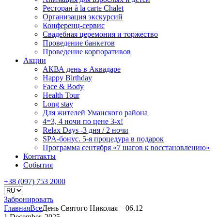
Ресторан à la carte Chalet
Организация экскурсий
Конференц-сервис
Свадебная церемония и торжество
Проведение банкетов
Проведение корпоративов
Акции
АКВА день в Аквадаре
Happy Birthday
Face & Body
Health Tour
Long stay
Для жителей Уманского района
4=3, 4 ночи по цене 3-х!
Relax Days -3 дня / 2 ночи
SPA-бонус. 5-я процедура в подарок
Программа сентября «7 шагов к восстановлению»
Контакты
События
+38 (097) 753 2000
Забронировать
Главная
Все
День Святого Николая – 06.12
1 December, 2025