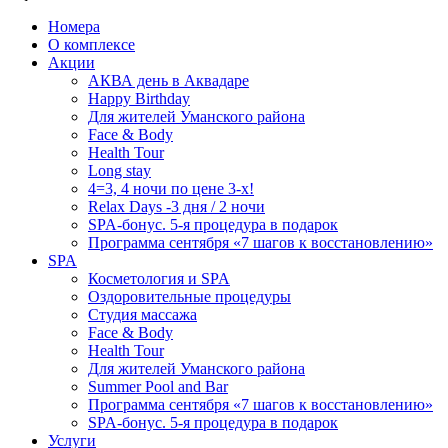
Номера
О комплексе
Акции
АКВА день в Аквадаре
Happy Birthday
Для жителей Уманского района
Face & Body
Health Tour
Long stay
4=3, 4 ночи по цене 3-х!
Relax Days -3 дня / 2 ночи
SPA-бонус. 5-я процедура в подарок
Программа сентября «7 шагов к восстановлению»
SPA
Косметология и SPA
Оздоровительные процедуры
Студия массажа
Face & Body
Health Tour
Для жителей Уманского района
Summer Pool and Bar
Программа сентября «7 шагов к восстановлению»
SPA-бонус. 5-я процедура в подарок
Услуги