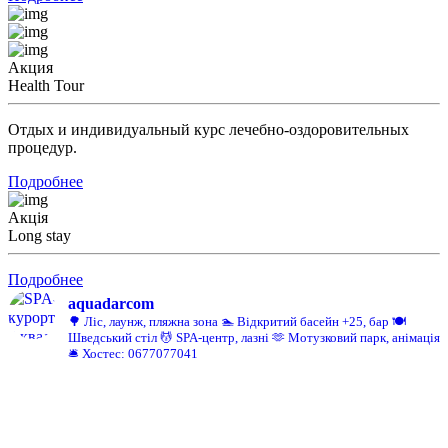
Акция
Health Tour
Отдых и индивидуальный курс лечебно-оздоровительных
процедур.
Подробнее
Акція
Long stay
Подробнее
aquadarcom
🌳 Ліс, лаунж, пляжна зона
🏊 Відкритий басейн +25, бар
🍽️
Шведський стіл
💆 SPA-центр, лазні
🫶 Мотузковий парк, анімація
🛎️ Хостес: 0677077041