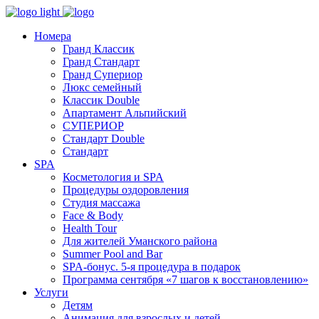
Номера
Гранд Классик
Гранд Стандарт
Гранд Супериор
Люкс семейный
Классик Double
Апартамент Альпийский
СУПЕРИОР
Стандарт Double
Стандарт
SPA
Косметология и SPA
Процедуры оздоровления
Студия массажа
Face & Body
Health Tour
Для жителей Уманского района
Summer Pool and Bar
SPA-бонус. 5-я процедура в подарок
Программа сентября «7 шагов к восстановлению»
Услуги
Детям
Анимация для взрослых и детей