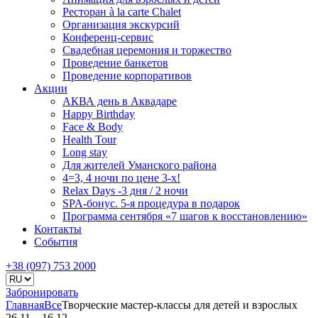
Ресторан à la carte Chalet
Организация экскурсий
Конференц-сервис
Свадебная церемония и торжество
Проведение банкетов
Проведение корпоративов
Акции
АКВА день в Аквадаре
Happy Birthday
Face & Body
Health Tour
Long stay
Для жителей Уманского района
4=3, 4 ночи по цене 3-х!
Relax Days -3 дня / 2 ночи
SPA-бонус. 5-я процедура в подарок
Программа сентября «7 шагов к восстановлению»
Контакты
События
+38 (097) 753 2000
Забронировать
Главная
Все
Творческие мастер-классы для детей и взрослых
26.11 – 16.12