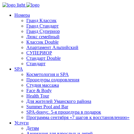
Номера
Гранд Классик
Гранд Стандарт
Гранд Супериор
Люкс семейный
Классик Double
Апартамент Альпийский
СУПЕРИОР
Стандарт Double
Стандарт
SPA
Косметология и SPA
Процедуры оздоровления
Студия массажа
Face & Body
Health Tour
Для жителей Уманского района
Summer Pool and Bar
SPA-бонус. 5-я процедура в подарок
Программа сентября «7 шагов к восстановлению»
Услуги
Детям
Анимация для взрослых и детей