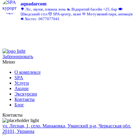
aquadarcom
🌳 Ліс, лаунж, пляжна зона
🏊 Відкритий басейн +25, бар
🍽️
Шведський стіл
💆 SPA-центр, лазні
🫶 Мотузковий парк, анімація
🛎️ Хостес: 0677077041
Забронировать
Меню
О комплексе
SPA
Услуги
Акции
Экскурсии
Контакты
Блог
Контакты
ул. Лесная, 1, село. Маньковка, Уманский р-н, Черкасская обл.
20101, Украина